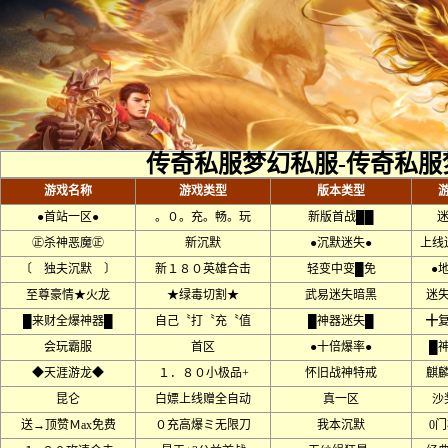
传奇私服梦幻私服-传奇私服
游戏名称
游戏类型
版本类型
●首站一区●
。０。充。畅。玩
新版首战██
迷
㊣杀神恶魔㊣
新沉默
●沉默迷失●
上线
〔 独夫沉默 〕
新１８０英雄合击
轻变中变█免
●
至尊豪情★火龙
★绿毒切割★
武易迷失暗黑
迷
█来财全爆神器█
自己〝打〝充〝值
█神器迷失█
╋
会玩霸服
首区
●十倍爆率●
█
◆天涯游龙◆
１．８０小极品+
怀旧战神特戒
麒
昆仑
白嫖上线赠全自动
真一区
沙
送→顶赞Ｍax免费
０充高爆ミ无限刀
我本沉默
0