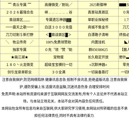
﹌·青丘专属·﹌
高爆微变╱耐玩╱
2025新御神
▇▇
２０２６最强合击
峡﹍﹍﹍﹍﹍﹍谷
真首站真首区
０
首战首区﹏﹏
专属遗忘神器▓▓
单职业探秘修
1.7
┉┉震天之歌┉┉
白送３０００充值
商城不售金币
刀
刀刀切割＄新打野
＜█首战首区█＞
白漂路子清晰
终极
╲ 牧云传奇 ╱
100%免费领赞助
内置挂机
◣
独家专属
０充〝领〝赞〝助
群850380625
【散
★画江湖★
宠物蛋
长久稳定开放
野外
１８０丶火龙微变
超级宝宝横扫一切
○沉默神器○
零
剑引龙泉单职业
３０全满
一切装备靠打
一切
注意自我保护,防范网络陷阱.健康讯息忠告:抵制不良讯息,拒绝盗版讯息.注意自我保
护,谨防受骗上当.适度讯息益脑,沉迷讯息伤身.合理安排时间
免责声明:本站所有资源均来源于互联网网友交流发布,所有个人言论并不代表本站立
场，与本站立场无关，本站不会对其內容负任何责任。
本网站包含所有信息均来自互联网,供大家研究学习使用,本网站对所转载的信息不承
担任何法律责任,同时不具有法律约束力.