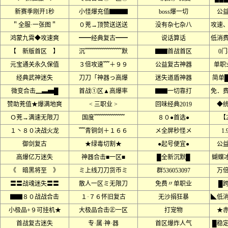
新赛季刚开1秒
小怪爆充值▇▇▇
boss爆一切
公
＂全服·一张图＂
０茺→顶赞送送送
没有杂七杂八
攻速
鸿蒙九霄◆攻速爽
━━经典复古━━
说话算话
低消
【 新版首区 】
沉﹌﹌﹌﹌﹌﹌默
▇▇首战首区
0
元宝通关永久保值
３倍攻速﹌＋９９
公益复古神器
单职
经典武神迷失
刀刀「神器っ高爆
迷失道盾神器
简单
微变合击▁▃▅█
首战①区▲高爆率
▇▇一切靠打
免．
赞助茺值★爆满地爽
< 三职业 >
回味经典2019
◆
Ｏ茺→满速无限刀
国度﹌﹌﹌﹌﹌
８０●首选●
【
１丶８０决战火龙
﹌青铜剑＋１６６
メ全屏秒怪メ
1
御剑复古
★绿毒切割★
●起号便宜●
公
高爆亿万迷失
神器合击■一区■
█全新沉默█
蝴蝶
《 暗黑将至 》
ミ上线刀刀货币ミ
群536053097
万
〓〓战魂迷失〓〓
散人一区ミ无限刀
免费〃单职业
█
▇▇８０战战合击
１·７６怀旧复古
无沙捐狂暴
◣低
小极品+９可挂机★
大极品合击㊣一区
打宠物
★
首战复古迷失
专·属·神·器
首区爆炸人气
█稳