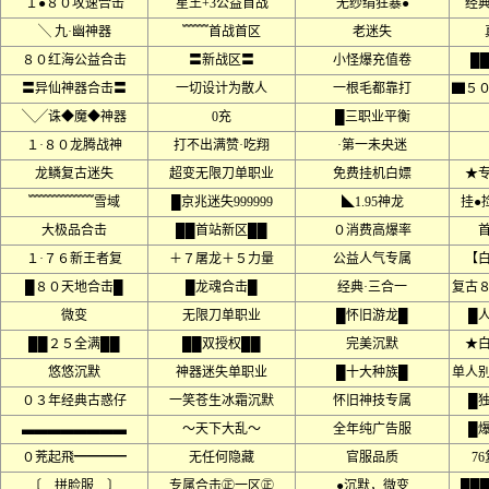
１●８０攻速合击
星王+3公益首战
无纱绢狂暴●
经
╲ 九·幽神器
﹌﹌首战首区
老迷失
８０红海公益合击
〓新战区〓
小怪爆充值卷
█
〓异仙神器合击〓
一切设计为散人
一根毛都靠打
▇５
╲╱诛◆魔◆神器
0充
█三职业平衡
１·８０龙腾战神
打不出满赞·吃翔
·第一未央迷
龙鳞复古迷失
超变无限刀单职业
免费挂机白嫖
★
﹌﹌﹌﹌﹌雪域
█京兆迷失999999
◣1.95神龙
挂●
大极品合击
██首站新区██
０消费高爆率
１·７６新王者复
＋７屠龙＋５力量
公益人气专属
【
█８０天地合击█
█龙魂合击█
经典·三合一
复古
微变
无限刀单职业
█怀旧游龙█
█
██２５全满██
██双授权██
完美沉默
★
悠悠沉默
神器迷失单职业
█十大种族█
单人
０３年经典古惑仔
一笑苍生冰霜沉默
怀旧神技专属
█
▃▃▃▃▃▃▃▃
～天下大乱～
全年纯广告服
█
０茺起飛━━━━
无任何隐藏
官服品质
7
〔 拼脸服 〕
专属合击㊣一区㊣
●沉默，微变
██