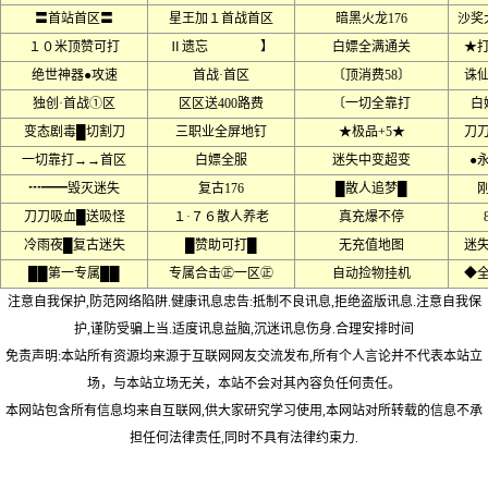
〓首站首区〓
星王加１首战首区
暗黑火龙176
沙奖
１０米顶赞可打
Ⅱ遗忘 】
白嫖全满通关
★
绝世神器●攻速
首战·首区
〔顶消费58〕
诛
独创·首战①区
区区送400路费
〔一切全靠打
白
变态剧毒█切割刀
三职业全屏地钉
★极品+5★
刀
一切靠打→→首区
白嫖全服
迷失中变超变
●
┅━━毁灭迷失
复古176
█散人追梦█
刀刀吸血█送吸怪
１·７６散人养老
真充爆不停
冷雨夜█复古迷失
█赞助可打█
无充值地图
迷
██第一专属██
专属合击㊣一区㊣
自动捡物挂机
◆
注意自我保护,防范网络陷阱.健康讯息忠告:抵制不良讯息,拒绝盗版讯息.注意自我保
护,谨防受骗上当.适度讯息益脑,沉迷讯息伤身.合理安排时间
免责声明:本站所有资源均来源于互联网网友交流发布,所有个人言论并不代表本站立
场，与本站立场无关，本站不会对其內容负任何责任。
本网站包含所有信息均来自互联网,供大家研究学习使用,本网站对所转载的信息不承
担任何法律责任,同时不具有法律约束力.