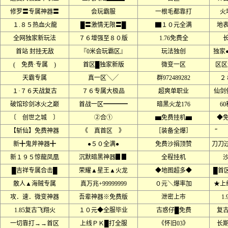
修罗〓专属神器〓
会玩霸服
一根毛都靠打
火
１.８５热血火龍
█〓激情无限〓█
▇１０元全满
地
全网独家新玩法
７６增强至８０版
1.76免费全
首站 封挂无敌
『0米会玩霸区』
玩法独创
独家
( 免费·专属 )
首区█独家新版
微变一区
区区
天霸专属
真一区╲╱
群972489282
２
１·７６天战复古
７６专属大极品
超爽单职业
仙剑
破馆珍剑冰火之巅
首战一区━━━━
暗黑火龙176
6
〔 创世之城 〕
②合①
▅免费挂机▅
◆
【斩仙】免费神器
《 真首区 》
［装备全爆］
“ 
新╋鬼斧神器╋
●５０全满●
免费沙捐顶赞
刀刀
新１９５惊龍凤凰
沉默暗黑神器▊▊
全程挂机
沙
█吉祥专属合击█
荣耀▲星王▲火龙
◆地图超多◆
█首
散人▲海贼专属
真万兆+99999999
０元＼爆率加
★上
攻．速．微变神器
吾辈神器※免费版
泄密上市
1
1.85复古飞翔火
１０元◆全服毕业
古惑仔█免费
复
一切靠打→→首区
上线ＰＫ█打全服
《怀旧03》
长