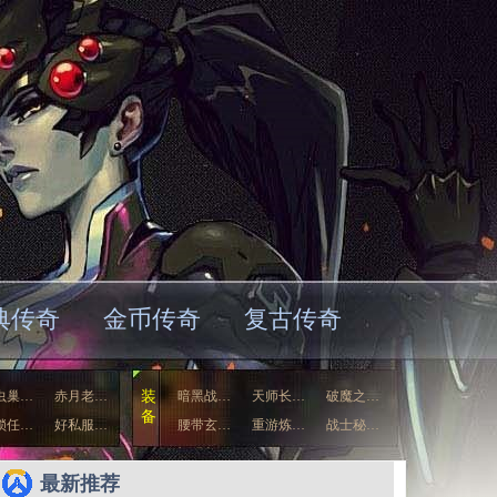
典传奇
金币传奇
复古传奇
虫巢…
赤月老…
装
暗黑战…
天师长…
破魔之…
备
锁任…
好私服…
腰带玄…
重游炼…
战士秘…
祖玛怎…
好私服…
最新推荐