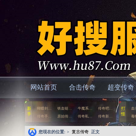
网站首页
合击传奇
超变传奇
新
蝴蝶剑…
铁血链…
牛魔系…
传奇吧…
打
血
手
怪
传奇手…
原始传…
传奇私…
传奇新…
毒
您现在的位置: >
复古传奇
正文