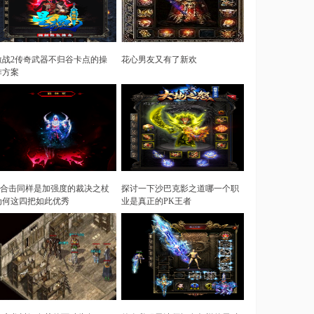
激战2传奇武器不归谷卡点的操
花心男友又有了新欢
作方案
sf合击同样是加强度的裁决之杖
探讨一下沙巴克影之道哪一个职
为何这四把如此优秀
业是真正的PK王者