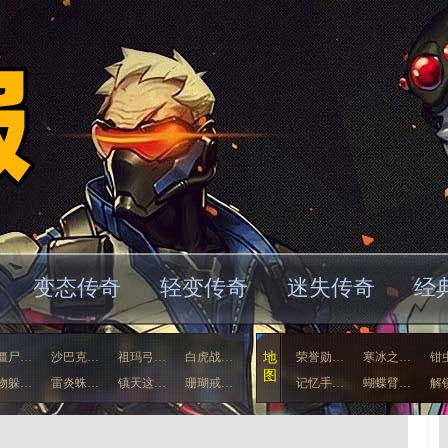
变态传奇
轻变传奇
迷失传奇
经
僵尸…
沙巴克…
祖玛弓…
白虎战…
地
荣誉勋…
寒冰之…
钳
图
物躲…
雷炎蛛…
镇天这…
珊瑚戒…
记忆手…
蝴蝶臂…
解