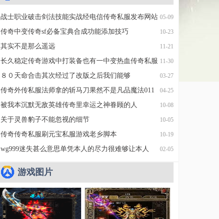
战士职业破击剑法技能实战经电信传奇私服发布网站
05-09
验
传奇中变传奇sf必备宝典合成功能添加技巧
10-23
其实不是那么遥远
11-21
长久稳定传奇游戏中打装备也有一中变热血传奇私服
11-30
定规律
８０天命合击其次经过了改版之后我们能够
03-27
传奇外传私服法师拿的斩马刀果然不是凡品魔法011
04-25
被我本沉默无敌英雄传奇里幸运之神眷顾的人
10-08
关于灵兽豹子不能忽视的细节
10-05
传奇传奇私服刷元宝私服游戏老乡脚本
10-19
wg999迷失甚么意思单凭本人的尽力很难够让本人
02-05
游戏图片