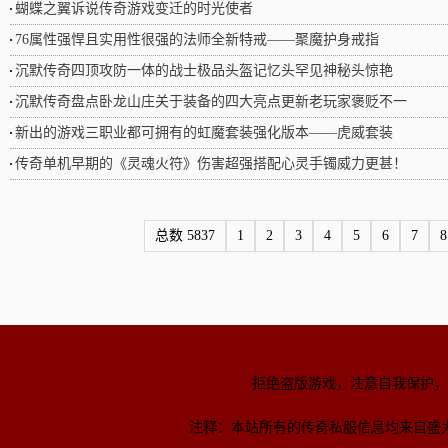
蝴蝶之翼诉说传奇游戏变迁的时光使者
76属性强悍且实用性很强的法师全新特戒——聚魔护身戒指
沉默传奇四顶攻防一体的战士极品头盔记忆头罕见神秘头惊艳
沉默传奇盘点卧龙山庄关于装备的四大亮点更新老玩家褒贬不一
新出的游戏三职业都可拥有的虹魔套装强化版本——虎威套装
传奇单机早期的《灵魂火符》伤害超强搭配心灵手镯威力更甚！
总数 5837
1
2
3
4
5
6
7
8
拒绝盗版游戏，注意自我保护，
注释：本站所有的传奇私服信息均来自盛