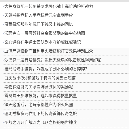
大护身符配一起刺杀剑术强化战士高阶贴脸打战力
天尊戒指竞标入手竞标后元宝拿到手软
蛮荒祭坛那些年我们下线又上线的回忆
沃玛寺庙一层可领排名金币奖励的最中心地图
玄心道符在手道士团队副本守护越练越猛记
血僵尸这怪物而且利用火墙技能打它效果特别出众
沙巴克一层有啥讲究？逍遥无极扇的攻击属性得用好呢
祖玛弓箭手这货，咋就成了副本必刷的香饽饽？
白虎战甲(男)和游戏中特殊的灵兽石超搭
毒物躲避能力关系着阵营胜负的奖励呢
雷炎蛛王那堆技能，选起来真得掂量掂量
镇天这游戏，老玩家都懂它为啥火出圈
珊瑚戒指多元作用下的传奇首饰传奇之旅
圣战之刃开启战斗力飞跃之旅的绝世神兵