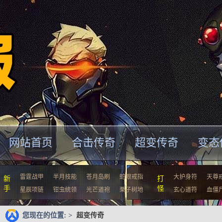
网站首页
合击传奇
超变传奇
变态
雷霆战甲
半月技能
苍月岛刷
蛇眼戒指
大护身符
天尊
新
打
手
怪
星辰项链
钳虫统领
光芒道袍
栗子树地
玄心道符
血僵
您现在的位置: >
超变传奇