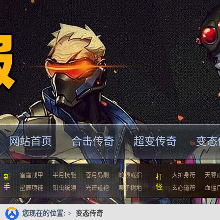
网站首页
合击传奇
超变传奇
变态
雷霆战甲
半月技能
苍月岛刷
蛇眼戒指
大护身符
天尊
新
打
手
怪
星辰项链
钳虫统领
光芒道袍
栗子树地
玄心道符
血僵
您现在的位置: >
变态传奇