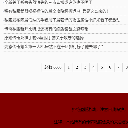
全新关于祈祷头盔消失的三点认知或许你也不明了
稀有私服武器喝祝福油的最全攻略解析运7神兵是这么来的！
私服发布网最低端的手镯加了最强悍的攻击属性小虾米看了都激动
传奇私服新开比特戒还稀有的绝版装备之避魂靴
原始传奇死神手套vs坚固手套关于攻守的选择
变态传奇氪金第一人8L居然不在十区排行榜了他去哪了？
总数 6688
1
2
3
4
5
6
7
8
拒绝盗版游戏，注意自我保护，
注释：本站所有的传奇私服信息均来自盛