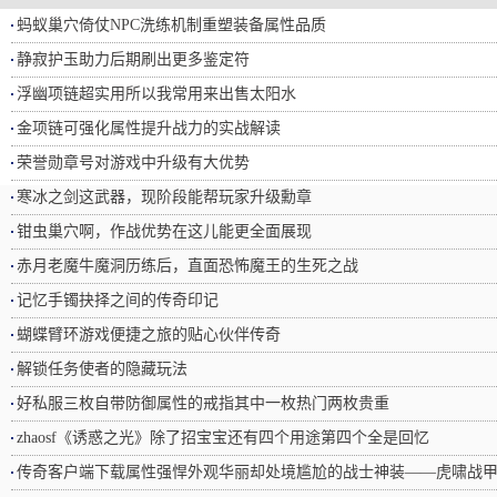
蚂蚁巢穴倚仗NPC洗练机制重塑装备属性品质
静寂护玉助力后期刷出更多鉴定符
浮幽项链超实用所以我常用来出售太阳水
金项链可强化属性提升战力的实战解读
荣誉勋章号对游戏中升级有大优势
寒冰之剑这武器，现阶段能帮玩家升级勳章
钳虫巢穴啊，作战优势在这儿能更全面展现
赤月老魔牛魔洞历练后，直面恐怖魔王的生死之战
记忆手镯抉择之间的传奇印记
蝴蝶臂环游戏便捷之旅的贴心伙伴传奇
解锁任务使者的隐藏玩法
好私服三枚自带防御属性的戒指其中一枚热门两枚贵重
zhaosf《诱惑之光》除了招宝宝还有四个用途第四个全是回忆
传奇客户端下载属性强悍外观华丽却处境尴尬的战士神装——虎啸战