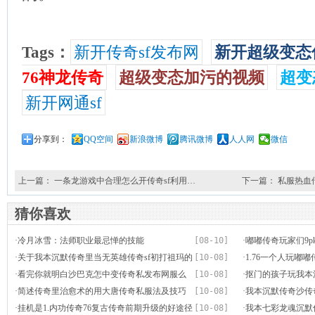
Tags：
新开传奇sf发布网
新开超级变态
76神龙传奇
超级变态加污的视频
超变
新开网通sf
分享到：
QQ空间
新浪微博
腾讯微博
人人网
微信
上一篇：
一条龙游戏中合理怎么开传奇sf利用…
下一篇：
私服热血
猜你喜欢
·
冷月冰雪：法师职业最忌惮的技能
[08-10]
·
嘟嘟传奇玩家们9p
·
关于我本沉默传奇里当无英雄传奇sf初打祖玛的
[10-08]
·
1.76一个人玩嘟
事情
·
看完你就明白沙巴克怎中变传奇私发布网服么
[10-08]
·
抠门的孩子玩我本
打
·
简述传奇里治愈术的用大唐传奇私服法及技巧
[10-08]
·
我本沉默传奇沙传
·
挂机是1.内功传奇76复古传奇前期升级的好途径
[10-08]
解
·
我本七彩龙魂沉默