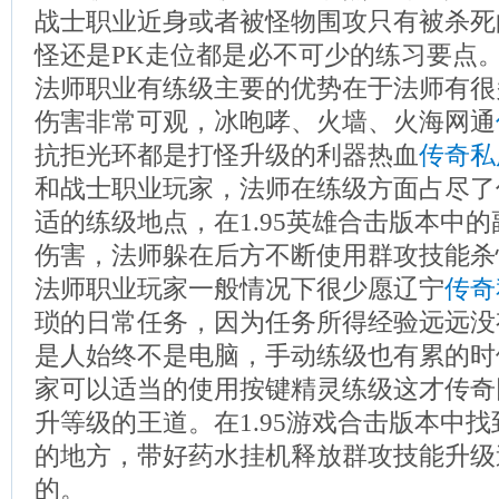
战士职业近身或者被怪物围攻只有被杀死
怪还是PK走位都是必不可少的练习要点
法师职业有练级主要的优势在于法师有很
伤害非常可观，冰咆哮、火墙、火海网通
抗拒光环都是打怪升级的利器热血
传奇私
和战士职业玩家，法师在练级方面占尽了
适的练级地点，在1.95英雄合击版本中
伤害，法师躲在后方不断使用群攻技能杀
法师职业玩家一般情况下很少愿辽宁
传奇
琐的日常任务，因为任务所得经验远远没
是人始终不是电脑，手动练级也有累的时
家可以适当的使用按键精灵练级这才传奇
升等级的王道。在1.95游戏合击版本中
的地方，带好药水挂机释放群攻技能升级
的。