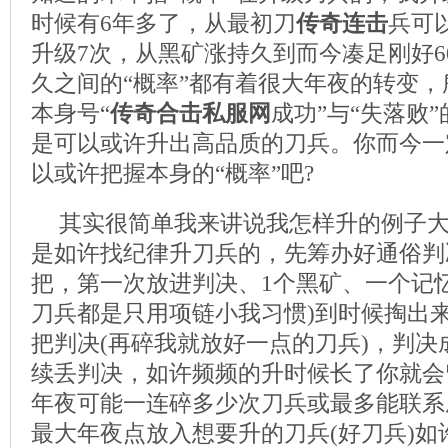
时候有6年多了，从最初刀
传奇连击
兵可
升级7次，从黑矿涨持久到而今凑足刚好6
久之间的“概率”都有着很大年夜的转变
本身号“
传奇合击私服网
成功”与“失落败
是可以或许升出高品质的刀兵。你而今一
以或许把握本身的“概率”吧?
其实很简单我来讲说我怎样升的例子
是如许找纪律升刀兵的，先筹办好通俗判决
把，第一次放进判决、1个黑矿、一个记
刀兵都是只用项链小我习惯)到时候掏出
把判决(再碎我就放好一点的刀兵)，判决
续丢判决，如许频频的升时候长了你就会
年夜可能一连碎多少次刀兵或最多能联系
最大年夜点放入想要升的刀兵(好刀兵)如