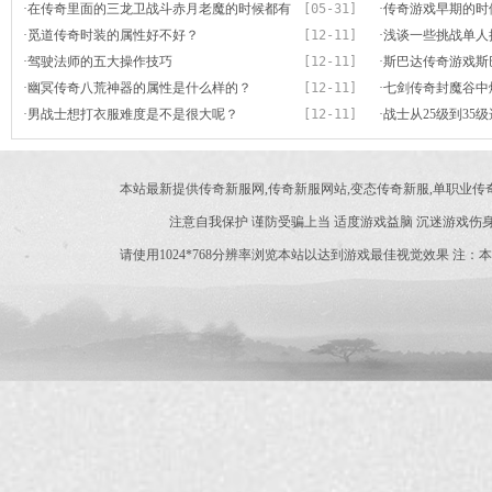
·
在传奇里面的三龙卫战斗赤月老魔的时候都有
[05-31]
·
传奇游戏早期的时
哪些有趣故事
·
觅道传奇时装的属性好不好？
[12-11]
币的价值
·
浅谈一些挑战单人
·
驾驶法师的五大操作技巧
[12-11]
·
斯巴达传奇游戏斯
·
幽冥传奇八荒神器的属性是什么样的？
[12-11]
里打到的？
·
七剑传奇封魔谷中
·
男战士想打衣服难度是不是很大呢？
[12-11]
·
战士从25级到35
本站最新提供传奇新服网,传奇新服网站,变态传奇新服,单职业
注意自我保护 谨防受骗上当 适度游戏益脑 沉迷游戏伤身
请使用1024*768分辨率浏览本站以达到游戏最佳视觉效果 