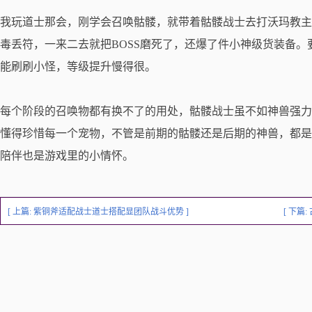
我玩道士那会，刚学会召唤骷髅，就带着骷髅战士去打沃玛教主
毒丢符，一来二去就把BOSS磨死了，还爆了件小神级货装备。
能刷刷小怪，等级提升慢得很。
每个阶段的召唤物都有换不了的用处，骷髅战士虽不如神兽强力
懂得珍惜每一个宠物，不管是前期的骷髅还是后期的神兽，都是
陪伴也是游戏里的小情怀。
[ 上篇:
紫铜斧适配战士道士搭配显团队战斗优势
]
[ 下篇: