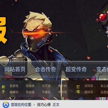
网站首页
合击传奇
超变传奇
变态
星辰项…
钳虫统…
光芒道…
栗子树…
沃玛寺…
玄心
新
打
手
怪
蝴蝶剑…
铁血链…
牛魔系…
传奇吧…
祖玛弓…
白虎
您现在的位置: >
技巧心得
正文