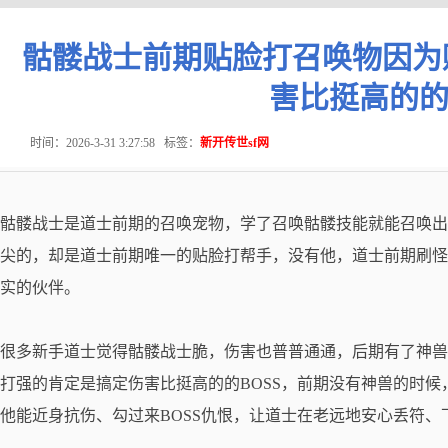
骷髅战士前期贴脸打召唤物因为
害比挺高的的
时间：2026-3-31 3:27:58
标签：
新开传世sf网
骷髅战士是道士前期的召唤宠物，学了召唤骷髅技能就能召唤出
尖的，却是道士前期唯一的贴脸打帮手，没有他，道士前期刷怪
实的伙伴。
很多新手道士觉得骷髅战士脆，伤害也普普通通，后期有了神兽
打强的肯定是搞定伤害比挺高的的BOSS，前期没有神兽的时候
他能近身抗伤、勾过来BOSS仇恨，让道士在老远地安心丢符、