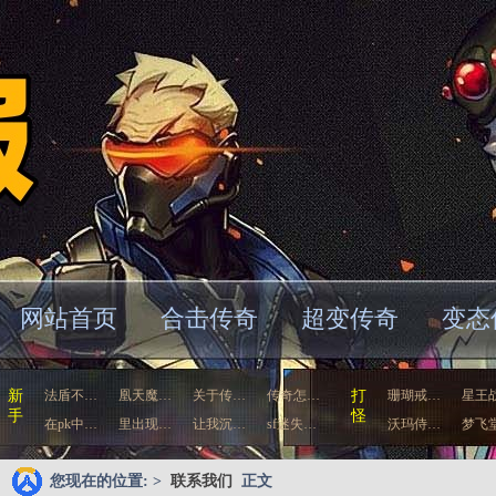
网站首页
合击传奇
超变传奇
变态
新
法盾不…
凰天魔…
关于传…
传奇怎…
打
珊瑚戒…
星王
手
怪
在pk中…
里出现…
让我沉…
sf迷失…
沃玛侍…
梦飞
您现在的位置: >
联系我们
正文