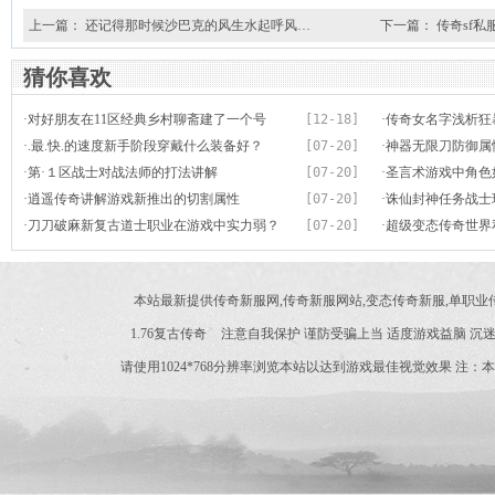
上一篇：
还记得那时候沙巴克的风生水起呼风…
下一篇：
传奇sf
猜你喜欢
·
对好朋友在11区经典乡村聊斋建了一个号
[12-18]
·
传奇女名字浅析狂
·
.最.快.的速度新手阶段穿戴什么装备好？
[07-20]
·
神器无限刀防御属
·
第·１区战士对战法师的打法讲解
[07-20]
·
圣言术游戏中角色
·
逍遥传奇讲解游戏新推出的切割属性
[07-20]
·
诛仙封神任务战士
·
刀刀破麻新复古道士职业在游戏中实力弱？
[07-20]
·
超级变态传奇世界
害
本站最新提供传奇新服网,传奇新服网站,变态传奇新服,单职
1.76复古传奇
注意自我保护 谨防受骗上当 适度游戏益脑 沉迷
请使用1024*768分辨率浏览本站以达到游戏最佳视觉效果 