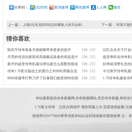
分享到：
QQ空间
新浪微博
腾讯微博
人人网
微信
上一篇：
上线0元礼包RMB点好爆散人的天仙剑…
下一篇：
时装只能
猜你喜欢
·
陈良宇传奇装备升级能够带来更多的提升
[06-23]
·
记忆合击关于打金
·
月亮的传说玩家获得高级极品装备的前提是什
[06-23]
·
超变单职业传奇私
么
·
新开的超变传奇私服法师玩家怎么搭配技能连
[06-23]
系密切
·
好神途顶赞礼包也
招
·
传奇1.76复古版战士的逐日之剑何时用最合适
[06-23]
·
今日新开传奇私服1
·
8000倍爆率打野刀开了狂暴我们能变得特别强
[06-23]
级技巧
·
1.76传奇私服发
战士
本站最新提供传奇新服网,传奇新服网站,变态传奇新服,单职
1.76复古传奇
注意自我保护 谨防受骗上当 适度游戏益脑 沉迷
请使用1024*768分辨率浏览本站以达到游戏最佳视觉效果 