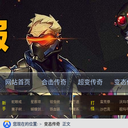
网站首页
合击传奇
超变传奇
变态
蛇眼戒…
星辰项…
钳虫统…
光芒道…
蛮荒祭…
沃玛
新
打
手
怪
栗子树…
蝴蝶剑…
铁血链…
牛魔系…
沙巴克…
祖玛
您现在的位置: >
变态传奇
正文