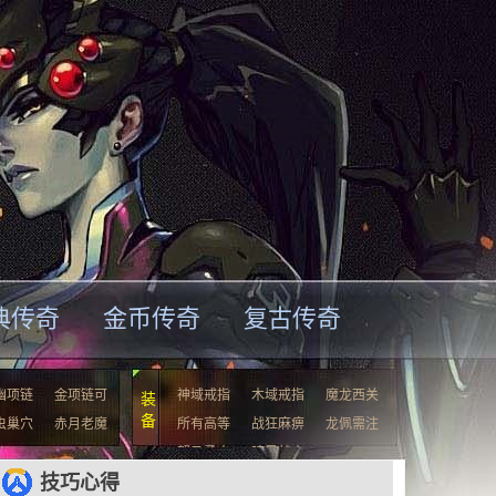
典传奇
金币传奇
复古传奇
幽项链
金项链可
神域戒指
木域戒指
魔龙西关
装
备
虫巢穴
赤月老魔
所有高等
战狂麻痹
龙佩需注
驽马勇士
暗黑战士
技巧心得