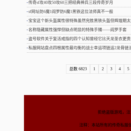
传奇sf攻40攻50攻60三把经典神兵三段传奇岁月
sf网址防6魔1阎罗防6魔1黑铁这位法师真不一般
宝宝这个新头盔属性很特殊虽然完胜黑铁头盔但辉煌期太
名称隐藏属性强悍但缺点明显的特殊手镯——阎罗手套
盗号软件关于复活戒指的四个认知曾经它比天龙圣衣更贵
私服网站盘点四根属性最均衡的战士幸运项链运2龙骨链
总数 6823
1
2
3
4
5
拒绝盗版游戏，注
注释：本站所有的传奇私服