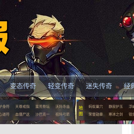
变态传奇
轻变传奇
迷失传奇
经
护身符
天尊戒指
蛮荒祭坛
沃玛寺庙
蚂蚁巢穴
静寂护玉
浮
地
图
心道符
血僵尸这
沙巴克一
祖玛弓箭
荣誉勋章
寒冰之剑
钳