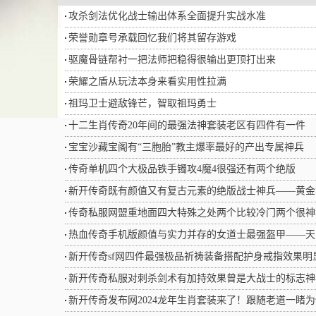
攻杀剑法优化战士输出体系全面提升实战水准
荣誉勋章号承载回忆我们将其留存游戏
驱魔骨链帮衬一把法师把稳得很输出更顶打出来
荣耀之盾从玩法本身来看实用性拉满
祖玛卫士避敌锋芒，智取祖玛勇士
十二生肖传奇20年间的最强法神套装老区有四件有一件
宝宝沙藏宝阁有“三胞胎”教主爆率最好的产出专属神兵
传奇单机四个大极品铁手镯攻4魔4很强还有两个绝版
新开传奇既有颜值又有复古元素的绝版战士神兵——黄金
传奇私服网盟重地面四大特殊之处两个比较冷门两个很神
热血传奇手机版颜值与实力并存的女道士最强盔甲——天
新开传奇sf网四件最强极品祈祷装备搭配护身戒指效果明
新开传奇私服对刺杀剑术有加持效果曾是大战士的标志神
新开传奇发布网2024龙年生肖套装来了！跟随老道一睹