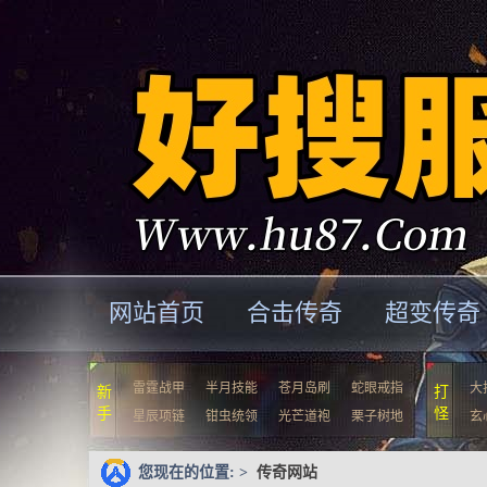
网站首页
合击传奇
超变传奇
雷霆战甲
半月技能
苍月岛刷
蛇眼戒指
大
新
打
手
怪
星辰项链
钳虫统领
光芒道袍
栗子树地
玄
您现在的位置: >
传奇网站