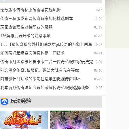
无敌版本传奇私服闲看落花轻风舞
10-15
传奇三私服发布网传奇玩家如何挑选副本
11-09
玩家应该理性对待职业的强弱
02-19
176英雄武器升级的注意事项
07-17
1.85【星传奇私服外挂加速器罗pk传奇的万象】两军
10-27
亮剑，夺宝奇兵
如何玩好超级变态传奇也是一门技术
09-11
传奇币月黑暗破坏神卡版二合一传奇私服庄家玩法完
12-04
整传奇私服版本修改脚本
别忘黑金传奇3私服记，玛法大陆有我在等你
03-10
附带倒计时功能的阴影仙境地图傲视传奇脚本
05-19
我本沉默传奇法师应该如荣耀传奇私服何选择装备
10-07
玩法经验