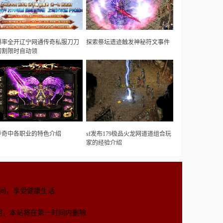
爆率全开辽宁网通传奇私服刀刀
探索祭坛遗迹触发神秘符文事件
切割限时自动领
传奇中各职业的特色介绍
sf发布179极品火龙网道道组合玩
家的经验介绍
间，享受健康生活.
，本站将在第一时间内删除.