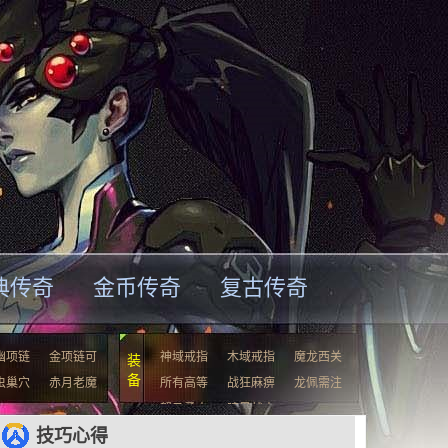
典传奇
金币传奇
复古传奇
幽项链
金项链可
神域戒指
木域戒指
魔龙西关
装
备
虫巢穴
赤月老魔
所有高等
战狂麻痹
龙佩需注
驽马勇士
暗黑战士
技巧心得