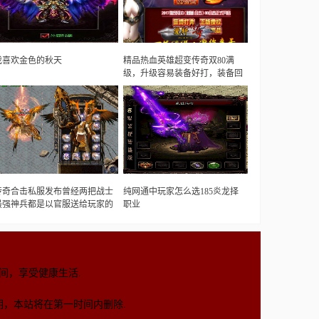
我喜欢金色的秋天
精品热血英雄超变传奇双80满
级，升级容易装备好打，装备回
收赞助，沙奖RMB卷
传奇合击私服发布曾经两把战士
纯网通中玩家怎么选185炎龙择
最强神兵都是以官服送给玩家的
职业
方式出现的
间，享受健康生活.
，本站将在第一时间内删除.