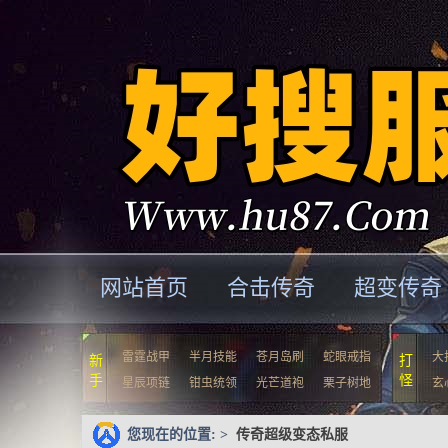
网站首页
合击传奇
超变传奇
雷霆战甲
半月技能
苍月岛刷
蛇眼戒指
大
新
打
手
怪
星辰项链
钳虫统领
光芒道袍
栗子树地
玄
您现在的位置: >
传奇超级变态私服