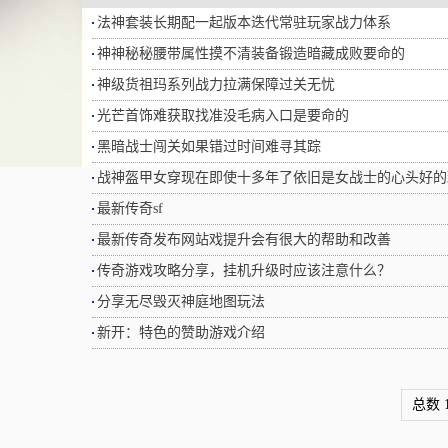
法神套装长期配一起版本迭代常驻玩家战力体系
神神秘秘腰带属性摸不清装备锻造暗藏成败要命的
神级货祖玛系列战力拉满保障过关无忧
光芒首饰难获取找准没毛病入口是要命的
黑暗战士闯关如果错过时间难寻其踪
战神盔甲女穿现在即使十多年了依旧是女战士的心头好的
最新传奇sf
最新传奇发布网站戏提升会有很大的帮助和改善
传奇游戏攻略分享，挂机升级时应该注意什么？
分享无尽毁灭神庭地图玩法
新开：特色的赞助游戏介绍
总数 