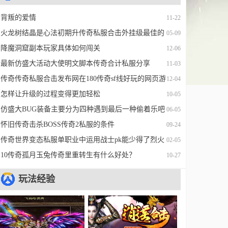
背叛的爱情
11-22
火龙树结晶是心法初期升传奇私服合击外挂级最佳的
05-09
经验道具
降魔洞窟副本玩家具体如何闯关
12-06
最新仿盛大活动大使明文脚本传奇合计私服分享
11-03
传奇传奇私服合击发布网在180传奇sf线好玩的网页游
12-04
戏蓄力完整脚本
怎样让升级的过程变得更加轻松
10-05
仿盛大BUG装备主要分为四种遇到最后一种偷着乐吧
06-05
怀旧传奇击杀BOSS传奇2私服的条件
09-24
传奇世界变态私服单职业中运用战士pk能少得了烈火
02-05
剑法吗
10传奇孤月玉兔传奇里重转生有什么好处？
10-27
玩法经验