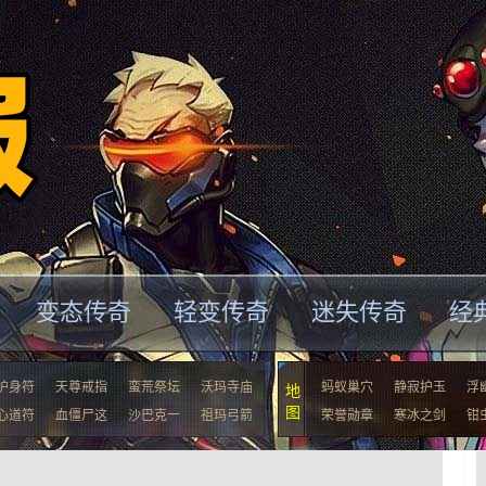
变态传奇
轻变传奇
迷失传奇
经
护身符
天尊戒指
蛮荒祭坛
沃玛寺庙
蚂蚁巢穴
静寂护玉
浮
地
图
心道符
血僵尸这
沙巴克一
祖玛弓箭
荣誉勋章
寒冰之剑
钳