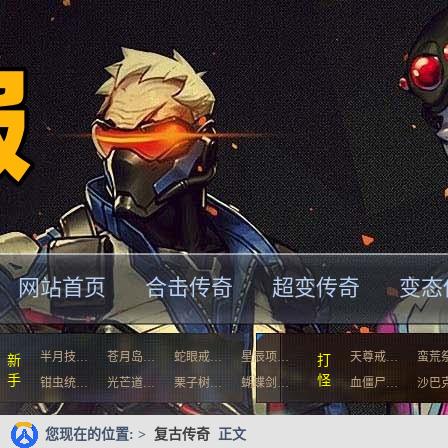
网站首页
合击传奇
超变传奇
变态
半月技…
苍月岛…
蛇眼戒…
星辰项…
天尊戒…
蛮荒
新
打
手
怪
钳虫统…
光芒道…
栗子树…
蝴蝶剑…
血僵尸…
沙巴
您现在的位置: >
复古传奇
正文