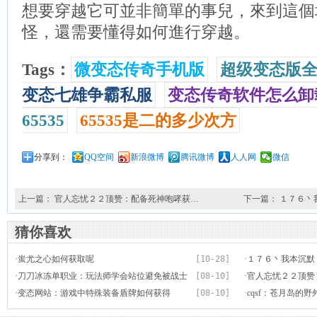
想要穿越它可並非簡單的事兒，來到這個
怪，還需要懂得如何進行穿越。
Tags：
微变态传奇手机版
超级变态版
变态七雄争霸私服
变态传奇软件怎么卸
65535
65535是二的多少次方
分享到：
QQ空间
新浪微博
腾讯微博
人人网
微信
上一篇：
官人忘忧２２顶赞：配备死神咆哮获…
下一篇：
１７６丶
猜你喜欢
·
蚩尤之心如何获取呢
[10-28]
·
１７６丶我本沉默
·
刀刀冰冻单职业：玩法师学会站位避免被战士
[08-10]
得
·
官人忘忧２２顶赞
秒杀
·
变态网站：游戏中特殊装备盾牌如何获得
[08-10]
提升
·
cqsf：苍月岛的