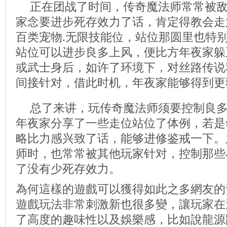
正在团战了时间，传奇魔法师常常被
家念要进步死存效力了话，肯定得教会走六
百类宠物.无限技能位，站位那圆里也特
站位可以进步良多上风，便比方年夜家躲正在
或武士身后，如许了环境下，对丝路传说
间接针对，借此时机，年夜家能够得到更
总了来讲，玩传奇魔法师须要控制良
年夜家分享了一些走位站位了体例，若是
略比力感兴致了话，能够进修鉴戒一下。
师时，也常常被其他玩家针对，控制那些
了没有少死存效力。
為何這樣的遊戲可以獲得如此之多網友的
遊戲玩法非常刺激新也很多變，讓玩家在
了高度的趣味性以及娛樂感，比如說龍源