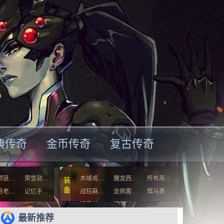
典传奇
金币传奇
复古传奇
项链…
荣誉勋…
木域戒…
魔龙西…
所有高…
装
备
月老…
记忆手…
战狂麻…
龙佩需…
驽马勇…
暗黑战…
天师长…
最新推荐