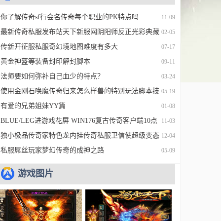
你了解传奇sf行会名传奇每个职业的PK特点吗
11-09
最新传奇私服发布站天下新服网阴阳师反正光彩典藏
02-05
皮惹起的内
传新开征服私服奇幻境地图难度有多大
07-17
黄金神盔等装备封印解封脚本
09-11
法师要如何弥补自己血少的特点？
03-24
使用金刚石唤魔传奇归来怎么样兽的特别玩法脚本技
05-19
巧
有爱的兄弟姐妹YY篇
01-08
BLUE/LEG进游戏花屏 WIN176复古传奇客户端10点
11-03
开登陆器游戏时花屏的解决方法
独小极品传奇家特色龙内挂传奇私服卫信使超级变态
12-04
热血传奇私服私服脚本
私服屌丝玩家梦幻传奇的成神之路
05-09
游戏图片