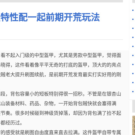
量特性配一起前期开荒玩法
，看不起入门级的中型盔甲，尤其是男款中型盔甲，觉得面
鸟晓得，这件看着像平平无奇的打底的盔甲，顶大的的亮点
能贼老大提升刷图续航，是前期开荒发育最实打实好用的刚
间段，背包容量小的短板特别得很一招秒。不管是在银杏山
成山装备材料、药品、杂物，一开始背包贼快就会塞得满
装节奏。很多时候碰到神级货掉落，却因为背包满了捡不起
手都经历过。
穿的感受就是刷图自由度直来直去拉满。这件盔甲自带专属