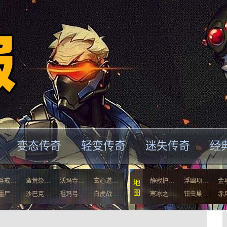
变态传奇
轻变传奇
迷失传奇
经
尊戒…
蛮荒祭…
沃玛寺…
玄心道…
静寂护…
浮幽项…
金
地
图
僵尸…
沙巴克…
祖玛弓…
白虎战…
寒冰之…
钳虫巢…
赤