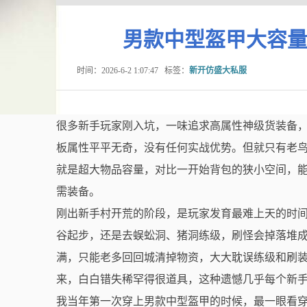
男款中型盔甲大容
时间：2026-6-2 1:07:47
标签：
新开仿盛大私服
很多新手玩家刚入坑，一味追求高属性神级货装备
板属性平平无奇，没有任何实战优势。但就只有老
就是超大物品容量，对比一开始背包的狭小空间，
需装备。
刚出新手村开荒的阶段，是玩家发育最难上天的时
谷起步，还是去蜈蚣洞、猪洞练级，刷怪会掉落堆
满，只能老多回回城清掉物资，大大耽误练级和刷
来，白白错失稀罕得很道具，这种遗憾几乎每个新
我当年第一次穿上男款中型盔甲的时候，最一眼看