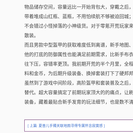
物品储存空间，容量远比一开始背包大，穿戴之后
带着堆成山红瓶、蓝瓶，不用怕续航不够被迫回城
不会错过小怪掉落的小神级货。对于零氪开荒玩家
散装。
而且男款中型盔甲的获取难度低到离谱，新手地图
他的打底的防御属性也能满足前期需求，比新手布
往下压，容错率更顶。我前期开荒的半个月里，全
料和金币，为后期升级装备、换掉套装打下了硬邦
虽然到了游戏中间阶段，高阶盔甲和套装普及之后
替代。超大容量搞定了前期玩家顶大的的痛点，让
装备，藏着最贴合新手发育的玩法细节，也是数不
[ 上篇:
夏普儿手镯关联地图寻得专属怀念寂寞感
]