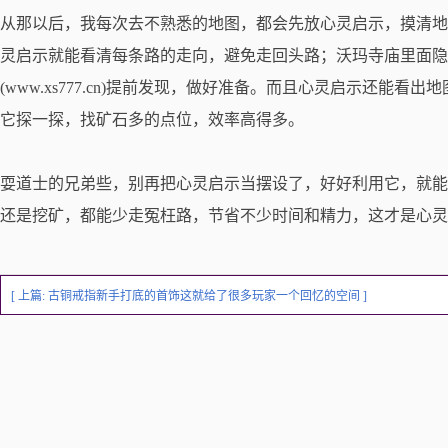
从那以后，我每次去不熟悉的地图，都会先放心灵启示，摸清地
灵启示就能看清每条路的走向，避免走回头路；沃玛寺庙里面隐
(www.xs777.cn)提前发现，做好准备。而且心灵启示还能
它探一探，找矿石多的点位，效率高得多。
耍道士的兄弟些，别再把心灵启示当摆设了，好好利用它，就能
还是挖矿，都能少走冤枉路，节省不少时间和精力，这才是心灵
[ 上篇:
古铜戒指新手打底的首饰这就给了很多玩家一个回忆的空间
]