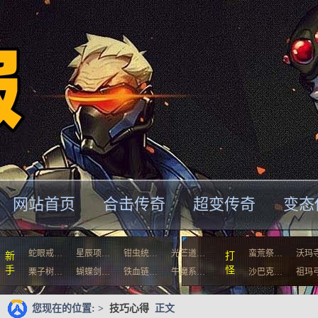
网站首页
合击传奇
超变传奇
变态
蛇眼戒…
星辰项…
钳虫统…
光芒道…
蛮荒祭…
沃玛
新
打
手
怪
栗子树…
蝴蝶剑…
铁血链…
牛魔系…
沙巴克…
祖玛
您现在的位置: >
技巧心得
正文