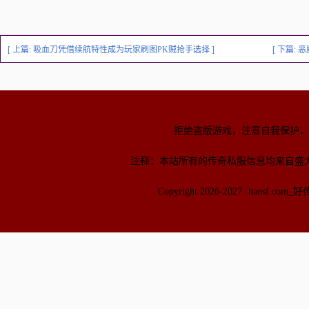
[ 上篇:
吸血刀凭借续航特性成为玩家刷图PK贼抢手选择
]
[ 下篇:
恶
拒绝盗版游戏，注意自我保护，
注释：本站所有的传奇私服信息均来自盛
Copyright 2026-2027
haosf.com_好传