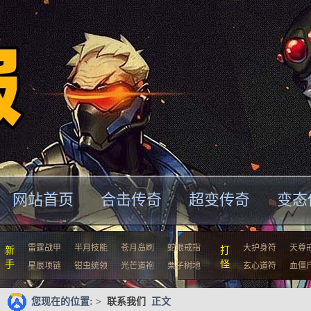
网站首页
合击传奇
超变传奇
变态
雷霆战甲
半月技能
苍月岛刷
蛇眼戒指
大护身符
天尊
新
打
手
怪
星辰项链
钳虫统领
光芒道袍
栗子树地
玄心道符
血僵
您现在的位置: >
联系我们
正文