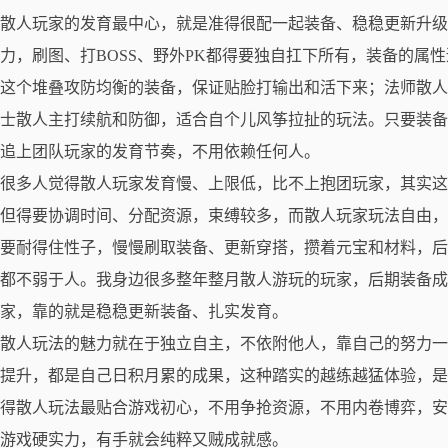
散人玩家的发育最中心，就是准得很配一起装备、稳稳更新升级
力，刷图、打BOSS、野外PK都得要独自扛下所有，装备的属
这个堆叠攻防均衡的装备，保证贴脸打输出和活下来；法师散人
士散人主打续航和防御，适合自个儿风筝拉扯的玩法。只要装备
追上团队玩家的发育节奏，不用依赖任何人。
很多人觉得散人玩家发育慢、上限低，比不上抱团玩家，其实这
但得要协调时间、分配资源，束缚较多，而散人玩家玩法自由，
要耐得住性子，慢慢刷取装备、更新穿搭，攒着元宝和材料，后
都不弱于人。我身边很多整年整月散人游玩的玩家，后期装备成
家，靠的就是稳稳更新装备、扎实发育。
散人玩法的魅力就在于独立自主，不依附他人，靠自己的努力一
提升，都是自己日积月累的成果，这种踏实的越练越猛体验，是
得散人玩法最贴合游戏初心，不用争抢资源，不用内卷博弈，安
游戏硬实力，有手就会纯粹又贼成就感。