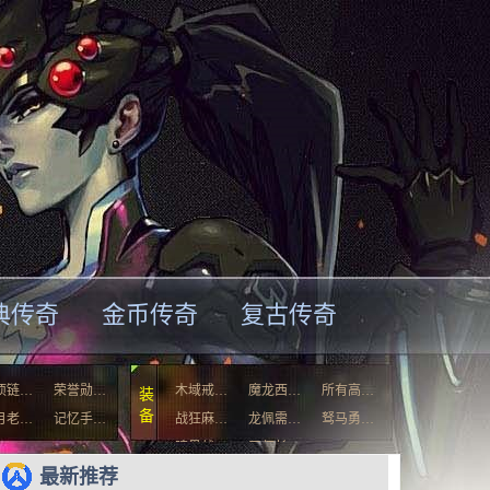
典传奇
金币传奇
复古传奇
项链…
荣誉勋…
木域戒…
魔龙西…
所有高…
装
备
月老…
记忆手…
战狂麻…
龙佩需…
驽马勇…
暗黑战…
天师长…
最新推荐