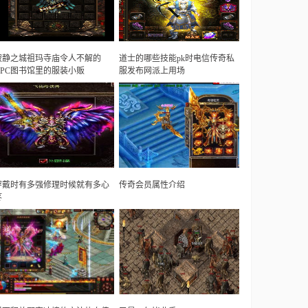
寂静之城祖玛寺庙令人不解的
道士的哪些技能pk时电信传奇私
NPC图书馆里的服装小贩
服发布网派上用场
穿戴时有多强修理时候就有多心
传奇会员属性介绍
疼