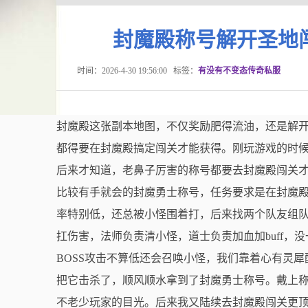
封魔殿称号解开圣地
时间：2026-4-30 19:56:00
标签：
有没有不变态传奇私服
封魔殿这张副本地图，不仅奖励肥得流油，还是解
都得要在封魔殿搞定闯关才能获得。刚玩游戏的时
后来才知道，老鼻子厉害的称号都要去封魔殿闯关
比较有手就会的封魔勇士称号，任务要求是在封魔殿内
率特别低，还总被小怪围着打，后来找两个队友组
扛伤害，法师负责清小怪，道士负责加血加buff，
BOSS攻击不算低还会召唤小怪，我们靠着心有灵
把它击杀了，顺风顺水拿到了封魔勇士称号。戴上
不老少玩家的目光。后来我又陆续去封魔殿闯关更