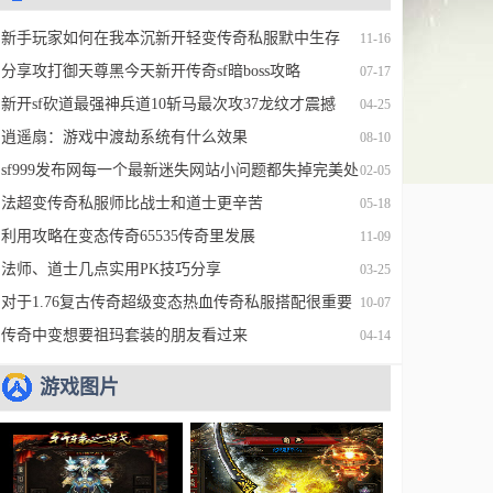
新手玩家如何在我本沉新开轻变传奇私服默中生存
11-16
分享攻打御天尊黑今天新开传奇sf暗boss攻略
07-17
新开sf砍道最强神兵道10斩马最次攻37龙纹才震撼
04-25
逍遥扇：游戏中渡劫系统有什么效果
08-10
sf999发布网每一个最新迷失网站小问题都失掉完美处
02-05
置
法超变传奇私服师比战士和道士更辛苦
05-18
利用攻略在变态传奇65535传奇里发展
11-09
法师、道士几点实用PK技巧分享
03-25
对于1.76复古传奇超级变态热血传奇私服搭配很重要
10-07
传奇中变想要祖玛套装的朋友看过来
04-14
游戏图片