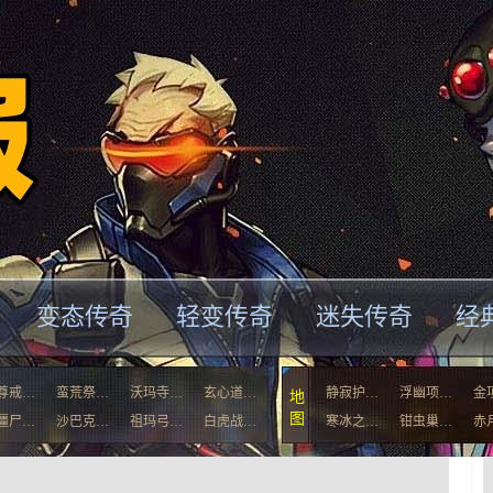
变态传奇
轻变传奇
迷失传奇
经
尊戒…
蛮荒祭…
沃玛寺…
玄心道…
静寂护…
浮幽项…
金
地
图
僵尸…
沙巴克…
祖玛弓…
白虎战…
寒冰之…
钳虫巢…
赤