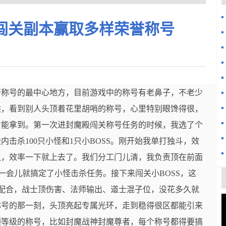
闯关副本赢取多样荣誉称号
开称号的最中心地方，目前游戏中的称号有老鼻子，不老少
候，看到别人头顶着花里胡哨的称号，心里特别眼馋得很，
才能拿到。第一次进封魔殿闯关称号任务的时候，我选了个
击杀100只小怪和1只小BOSS。刚开始我单打独斗，效
队，效率一下就上去了。我们分工门儿清，我负责顶在前面
没一会儿就搞定了小怪击杀任务。接下来闯关小BOSS，这
犀配合，战士顶伤害、法师输出、道士混子位，没花多久就
称号的那一刻，头顶亮起专属光环，走到稳得很区都能引来
顶等级的称号，比如封魔战神封魔尊者，每个称号都得要搞