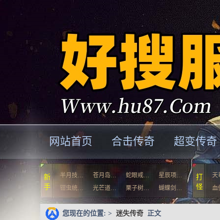
网站首页
合击传奇
超变传奇
半月技…
苍月岛…
蛇眼戒…
星辰项…
天
新
打
手
怪
钳虫统…
光芒道…
栗子树…
蝴蝶剑…
血
您现在的位置: >
迷失传奇
正文