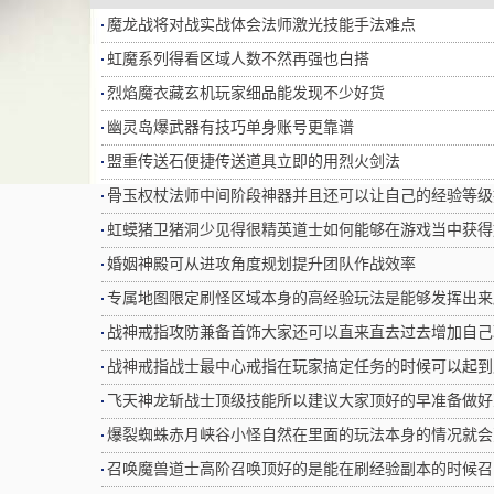
魔龙战将对战实战体会法师激光技能手法难点
虹魔系列得看区域人数不然再强也白搭
烈焰魔衣藏玄机玩家细品能发现不少好货
幽灵岛爆武器有技巧单身账号更靠谱
盟重传送石便捷传送道具立即的用烈火剑法
骨玉权杖法师中间阶段神器并且还可以让自己的经验等级
虹蟆猪卫猪洞少见得很精英道士如何能够在游戏当中获得
婚姻神殿可从进攻角度规划提升团队作战效率
专属地图限定刷怪区域本身的高经验玩法是能够发挥出来
战神戒指攻防兼备首饰大家还可以直来直去过去增加自己
战神戒指战士最中心戒指在玩家搞定任务的时候可以起到
飞天神龙斩战士顶级技能所以建议大家顶好的早准备做好
爆裂蜘蛛赤月峡谷小怪自然在里面的玩法本身的情况就会
召唤魔兽道士高阶召唤顶好的是能在刷经验副本的时候召