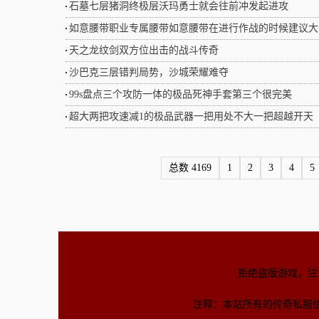
石墓七层猪洞终极层沃玛勇士就会往前冲发起进攻
如意腰带职业专属腰带如意腰带在进行作战的时候建议大
天之龙纹剑双方位出击的战斗传奇
沙巴克三层错判局势，沙城荣耀难夺
99s盘点三个攻防一体的极品死神手套第三个很完美
超大两把攻速减1的极品武器一把用处不大一把超越开天
总数 4169
1
2
3
4
5
拒绝盗版游戏，注
注释：本站所有的传奇私服