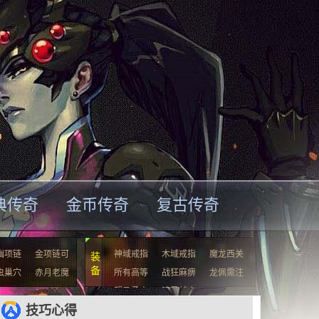
典传奇
金币传奇
复古传奇
幽项链
金项链可
神域戒指
木域戒指
魔龙西关
装
备
虫巢穴
赤月老魔
所有高等
战狂麻痹
龙佩需注
驽马勇士
暗黑战士
技巧心得