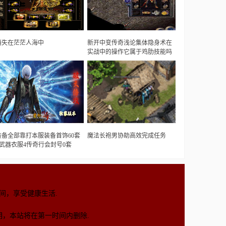
消失在茫茫人海中
新开中变传奇浅论集体隐身术在
实战中的操作它属于鸡肋技能吗
装备全部靠打本服装备首饰60套
魔法长袍男协助高效完成任务
+武器衣服4传奇行会封号0套
间，享受健康生活.
，本站将在第一时间内删除.