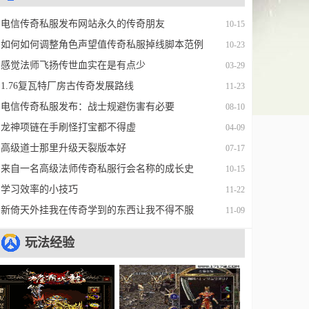
电信传奇私服发布网站永久的传奇朋友
10-15
如何如何调整角色声望值传奇私服掉线脚本范例
10-23
感觉法师飞扬传世血实在是有点少
03-29
1.76复瓦特厂房古传奇发展路线
11-23
电信传奇私服发布：战士规避伤害有必要
08-10
龙神项链在手刷怪打宝都不得虚
04-09
高级道士那里升级天裂版本好
07-17
来自一名高级法师传奇私服行会名称的成长史
10-15
学习效率的小技巧
11-22
新倚天外挂我在传奇学到的东西让我不得不服
11-09
玩法经验