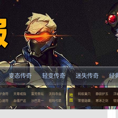
变态传奇
轻变传奇
迷失传奇
经
护身符
天尊戒指
蛮荒祭坛
沃玛寺庙
蚂蚁巢穴
静寂护玉
浮
地
图
心道符
血僵尸这
沙巴克一
祖玛弓箭
荣誉勋章
寒冰之剑
钳