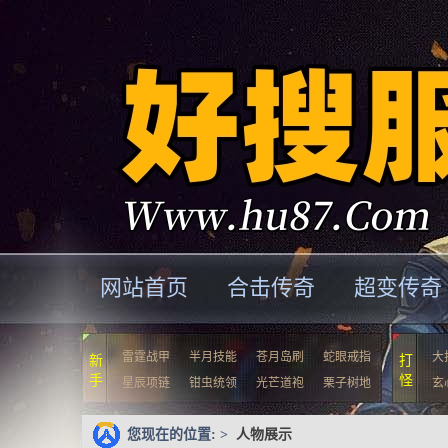
网站首页
合击传奇
超变传奇
雷霆战甲
半月技能
苍月岛刷
蛇眼戒指
大
新
打
手
怪
星辰项链
钳虫统领
光芒道袍
栗子树地
玄
您现在的位置: >
人物展示