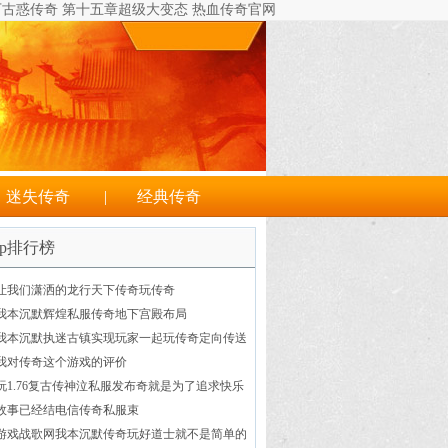
35天下古惑传奇 第十五章超级大变态 热血传奇官网
迷失传奇
|
经典传奇
op排行榜
让我们潇洒的龙行天下传奇玩传奇
我本沉默辉煌私服传奇地下宫殿布局
我本沉默执迷古镇实现玩家一起玩传奇定向传送
的脚超变态热血传奇本
我对传奇这个游戏的评价
玩1.76复古传神泣私服发布奇就是为了追求快乐
故事已经结电信传奇私服束
游戏战歌网我本沉默传奇玩好道士就不是简单的