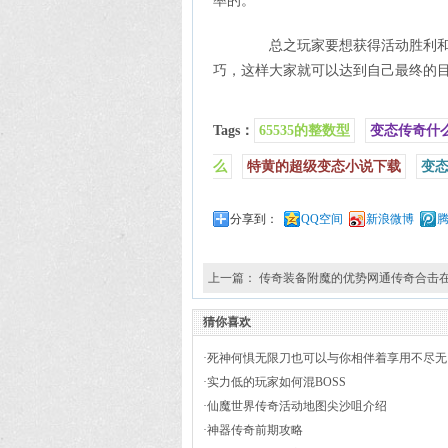
率的。
总之玩家要想获得活动胜利和道
巧，这样大家就可以达到自己最终的
Tags：
65535的整数型
变态传奇什
么
特黄的超级变态小说下载
变态
分享到：
QQ空间
新浪微博
上一篇：
传奇装备附魔的优势网通传奇合击
猜你喜欢
·
死神何惧无限刀也可以与你相伴着享用不尽无
·
实力低的玩家如何混BOSS
·
仙魔世界传奇活动地图尖沙咀介绍
·
神器传奇前期攻略