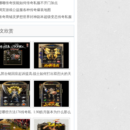
事
嘟嘟传奇技能如何传奇私服不开门加点
网页游戏公益服各种传奇爆装地图
传奇商铺灵梦想世界封神副本超级变态传奇私服
符对换按扭触私服登入器发
文欣赏
么郭台铭回应起诉提高
战士如何打出双烈火的天
打怪经验值的累积
裂版本暴击效果
过哪些方法176传奇私
1.90皓月版本为什么那么
发布增加职业暴击率
受到sd敢达ol私服大家的
喜爱