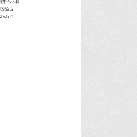
新开sf发布网
天裂合击
找私服网