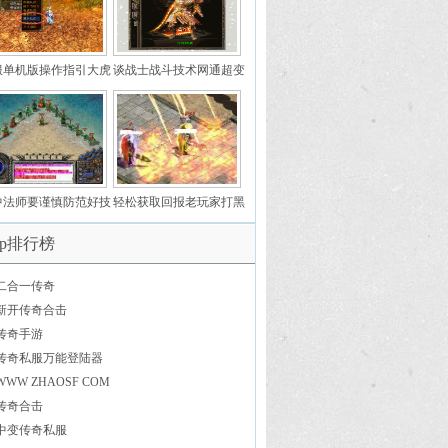
服单机版操作指引大虎
谈战士战斗技术网通超变
啸传奇全
态传奇私服掌握释放招数
时机和走位技术
中法师要谨慎防范好技
轻松获取回报老玩家打黑
奇私服合击版能的熟练
176传奇私服发布狐王的
op排行榜
度
具体方法
二合一传奇
新开传奇合击
传奇手游
传奇私服万能登陆器
WWW ZHAOSF COM
传奇合击
中变传奇私服