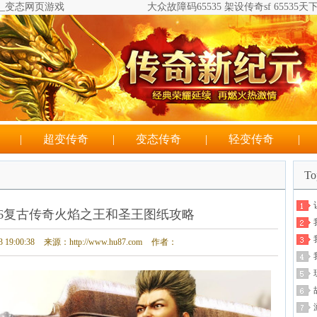
奇_变态网页游戏
大众故障码65535 架设传奇sf 655
|
超变传奇
|
变态传奇
|
轻变传奇
|
T
私服6复古传奇火焰之王和圣王图纸攻略
19:00:38
来源：http://www.hu87.com
作者：