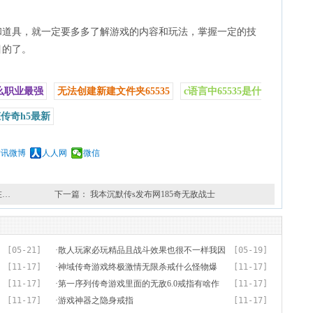
具，就一定要多多了解游戏的内容和玩法，掌握一定的技
目的了。
么职业最强
无法创建新建文件夹65535
c语言中65535是什
传奇h5最新
腾讯微博
人人网
微信
在…
下一篇：
我本沉默传s发布网185奇无敌战士
[05-21]
·
散人玩家必玩精品且战斗效果也很不一样我因
[05-19]
[11-17]
为
·
神域传奇游戏终极激情无限杀戒什么怪物爆
[11-17]
[11-17]
出？
·
第一序列传奇游戏里面的无敌6.0戒指有啥作
[11-17]
[11-17]
用？
·
游戏神器之隐身戒指
[11-17]