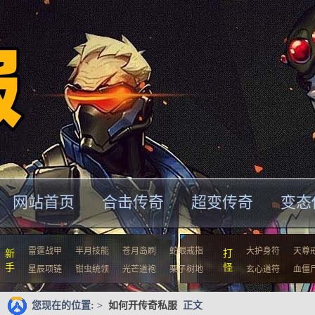
网站首页
合击传奇
超变传奇
变态
雷霆战甲
半月技能
苍月岛刷
蛇眼戒指
大护身符
天尊
新
打
手
怪
星辰项链
钳虫统领
光芒道袍
栗子树地
玄心道符
血僵
您现在的位置: >
如何开传奇私服
正文