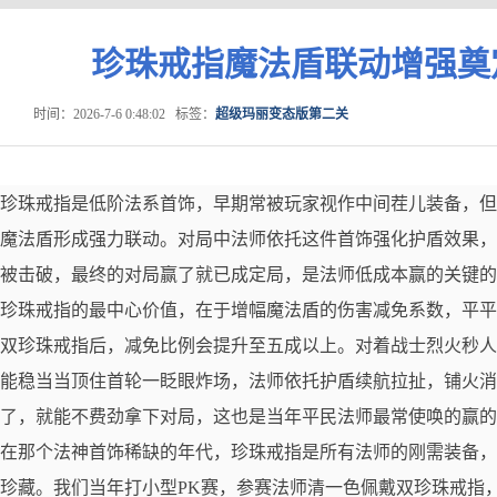
珍珠戒指魔法盾联动‌增强
时间：2026-7-6 0:48:02
标签：
超级玛丽变态版第二关
珍珠戒指是低阶法系首饰，早期常被玩家视作中间茬儿装备，但
魔法盾形成强力联动。对局中法师依托这件首饰强化护盾效果，
被击破，最终的对局赢了就已成定局，是法师低成本赢的关键的
珍珠戒指的最中心价值，在于增幅魔法盾的伤害减免系数，平平
双珍珠戒指后，减免比例会提升至五成以上。对着战士烈火秒人
能稳当当顶住首轮一眨眼炸场，法师依托护盾续航拉扯，铺火消
了，就能不费劲拿下对局，这也是当年平民法师最常使唤的赢的
在那个法神首饰稀缺的年代，珍珠戒指是所有法师的刚需装备，
珍藏。我们当年打小型PK赛，参赛法师清一色佩戴双珍珠戒指