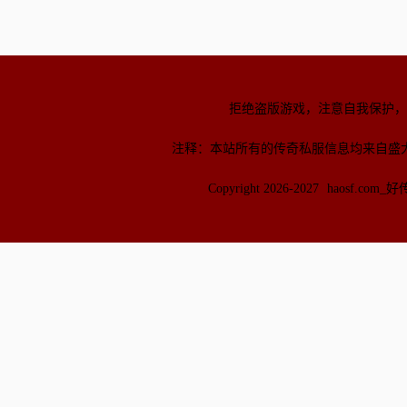
拒绝盗版游戏，注意自我保护，
注释：本站所有的传奇私服信息均来自盛
Copyright 2026-2027
haosf.com_好传