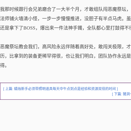
我那时候跟行会兄弟磨合了一大半个月，才敢组队闯恶魔祭坛，
法师铺火墙清小怪，一步一步慢慢推进，没胆子有半点马虎。虽
还是拿下了BOSS，爆出来一件法神手镯，全队都心里打鼓得不
恶魔祭坛教会我们，高风险永远伴随着高好处，敢闯关极限，才
历，比拿到的装备更稀罕得很，也让我们明白，团队协作永远是
得。
[ 上篇:
蜡烛新手必须带照明道具每天中午点到点是经验和资源双倍的时间
]
[ 下篇:
猪洞