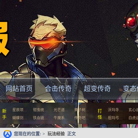
网站首页
合击传奇
超变传奇
变态
星辰项…
钳虫统…
光芒道…
栗子树…
沃玛寺…
玄心
新
打
手
怪
蝴蝶剑…
铁血链…
牛魔系…
传奇吧…
祖玛弓…
白虎
您现在的位置: >
玩法经验
正文