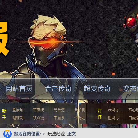
网站首页
合击传奇
超变传奇
变态
星辰项…
钳虫统…
光芒道…
栗子树…
沃玛寺…
玄心
新
打
手
怪
蝴蝶剑…
铁血链…
牛魔系…
传奇吧…
祖玛弓…
白虎
您现在的位置: >
玩法经验
正文