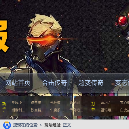
网站首页
合击传奇
超变传奇
变态
星辰项…
钳虫统…
光芒道…
栗子树…
沃玛寺…
玄心
新
打
手
怪
蝴蝶剑…
铁血链…
牛魔系…
传奇吧…
祖玛弓…
白虎
您现在的位置: >
玩法经验
正文