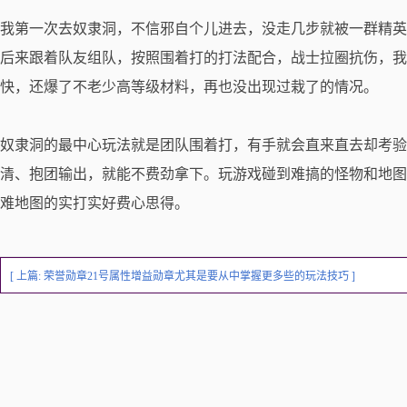
我第一次去奴隶洞，不信邪自个儿进去，没走几步就被一群精英
后来跟着队友组队，按照围着打的打法配合，战士拉圈抗伤，我
快，还爆了不老少高等级材料，再也没出现过栽了的情况。
奴隶洞的最中心玩法就是团队围着打，有手就会直来直去却考验
清、抱团输出，就能不费劲拿下。玩游戏碰到难搞的怪物和地图
难地图的实打实好费心思得。
[ 上篇:
荣誉勋章21号属性增益勋章尤其是要从中掌握更多些的玩法技巧
]