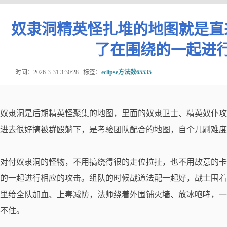
奴隶洞精英怪扎堆的地图就是直
了在围绕的一起进
时间：2026-3-31 3:30:28
标签：
eclipse方法数65535
奴隶洞是后期精英怪聚集的地图，里面的奴隶卫士、精英奴仆攻
进去很好搞被群殴躺下，是考验团队配合的地图，自个儿刷难度
对付奴隶洞的怪物，不用搞绕得很的走位拉扯，也不用故意的卡
的一起进行相应的攻击。组队的时候战道法配一起好，战士围着
里给全队加血、上毒减防，法师绕着外围铺火墙、放冰咆哮，一
不住。