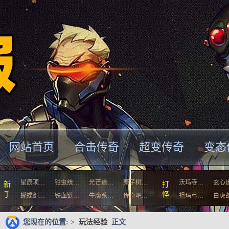
网站首页
合击传奇
超变传奇
变态
星辰项…
钳虫统…
光芒道…
栗子树…
沃玛寺…
玄心
新
打
手
怪
蝴蝶剑…
铁血链…
牛魔系…
传奇吧…
祖玛弓…
白虎
您现在的位置: >
玩法经验
正文