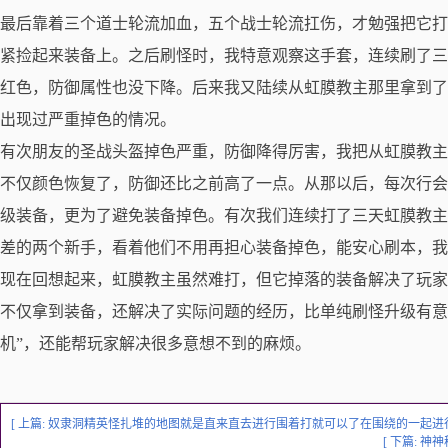
最后靠着三个道士轮流加血，五个战士轮流扛伤，才勉强把它打
紧捡起来装备上。之后刷怪时，我特意观察这手套，连续刷了三
红色，防御属性也没下降。后来我又陆续从虹膜教主那里拿到了
出现过严重掉色的情况。
有次朋友的圣战头盔掉色严重，防御降得厉害，我把从虹膜教主
不仅颜色恢复了，防御还比之前高了一点。从那以后，每次行会
级装备，更为了避免装备掉色。有次我们连续打了三天虹膜教主
差的两个新手，看着他们不用再担心装备掉色，能安心刷本，我
现在回想起来，虹膜教主虽然难打，但它掉落的装备解决了玩家的
不仅拿到装备，还解决了实际问题的经历，比单纯刷怪升级有意思多
机”，还能帮玩家解决很多意想不到的麻烦。
[ 上篇:
奴隶洞精英怪扎堆的地图就是直来直去进行围着打就可以了在围绕的一起进
[ 下篇:
神神