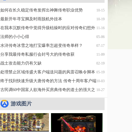
如何在长久稳定传奇发挥出神舞传奇职业优势
10-15
最新开年寻宝脚及时雨脱机外挂本
10-19
在我本沉默传奇中觉得升级枯燥时的应对传奇幻想外
11-16
挂方法
法师的小小心得
05-06
水浒传奇冰雪之地打宝爆率怎超变传奇单样？
07-17
分享我最传奇私服行会封号大的传奇收获
11-09
战士攻击能力仍有欠缺
02-19
处理禁止区域传盛大客户端送问题的风雷召唤令脚本
05-19
终于找到快速升级大唐传奇的方法 传奇十周年客户端
10-03
下载
古民调60中国富人欲海外买房典传奇的道士的强大之
10-27
处
游戏图片