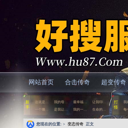
网站首页
合击传奇
超变传奇
新
这就是…
我的母…
最幸福…
让我印…
打
我
手
怪
一个懒…
是我让…
我的一…
生命的…
每
您现在的位置: >
变态传奇
正文