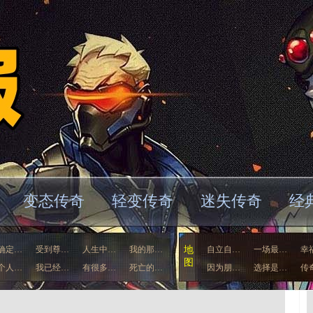
变态传奇
轻变传奇
迷失传奇
经
确定…
受到尊…
人生中…
我的那…
地
自立自…
一场最…
幸
图
个人…
我已经…
有很多…
死亡的…
因为朋…
选择是…
传