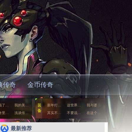
典传奇
金币传奇
福了…
我的美…
装
新年灯…
这世界…
我与婆…
备
奇里…
浅谈传…
其实不…
不要说…
在这个…
我们聊…
自己眼…
最新推荐