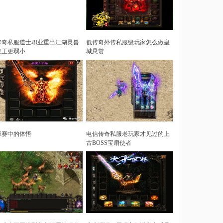
传奇私服道士职业重出江湖灵兽
低传奇外传私服级玩家怎么做皇
虎王更弱小
城悬赏
球赛中的体悟
电信传奇私服老玩家才见过的上
古BOSS宝扇使者