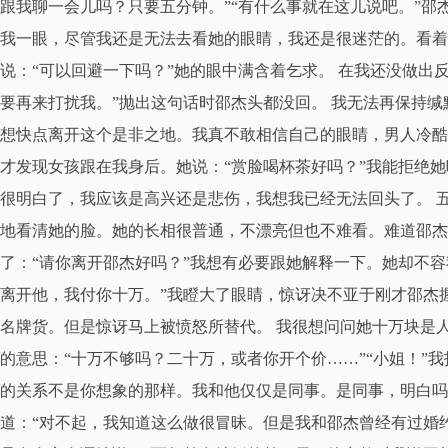
跟我聊一会儿吗？只要五分钟。”“有什么事就在这儿说吧。”
我一眼，尽管我还是无法去看她的眼睛，我还是很迷茫的。看着
说：“可以回避一下吗？”她的眼中满含着乞求。 在我还没做出
要再来打扰我。”抛出这句话时邵杰头都没回。 我无法再保持
想快点离开这个是非之地。我真不敢相信自己的眼睛，男人冷酷
才发现女孩跟在我身后。她说：“赏脸喝杯茶好吗？”我能拒绝
很明白了，我应该是高兴还是悲伤，我想我已经无法回头了。 
地看清她的脸。她的长相很普通，不漂亮但也不难看。难道邵杰
了：“请你离开邵杰好吗？”我想有必要跟她解释一下。她却不
离开他，我付你十万。”我瞪大了眼睛，惊讶决不亚于刚才邵杰
名牌货。但是惊讶马上被愤怒所替代。 我很想问问她十万块是
的意思：“十万不够吗？二十万，或者你开个价……”“小姐！”
的关系不是你想象的那样。我和他仅仅是同事。是同事，明白吗
道：“对不起，我知道这么做很冒昧。但是我和邵杰曾经有过婚约