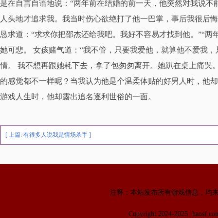
是在自言自语地说：“两年前在结婚的前一天，他突然对我说不
人头地才追求我。我当时伤心欲绝打了他一巴掌，事后我很后悔
恳求道：“求求你把邵杰还给我吧。我好不容易才找到他。”“两
她可悲。 女孩赌气道：“我不管，只要我爱他，就算他不爱我，
情。 我不想再跟她耗下去，拿了包匆匆离开。她趴在桌上痛哭
的感觉都不一样呢？当我认为他是个温柔体贴的好男人时，他却
游戏人生时，他却露出追名逐利世俗的一面。
[ 上篇:
有很多人说我是情场杀手
]
注释：本站发布所有游戏信息，均
Copyright 2024-2025
haosf.c