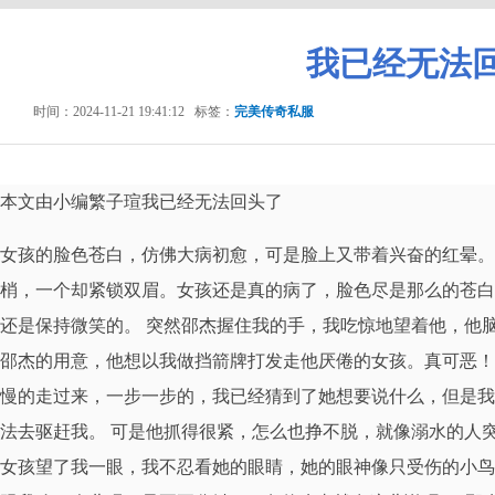
我已经无法
时间：2024-11-21 19:41:12
标签：
完美传奇私服
本文由小编繁子瑄我已经无法回头了
女孩的脸色苍白，仿佛大病初愈，可是脸上又带着兴奋的红晕。
梢，一个却紧锁双眉。女孩还是真的病了，脸色尽是那么的苍白
还是保持微笑的。 突然邵杰握住我的手，我吃惊地望着他，他
邵杰的用意，他想以我做挡箭牌打发走他厌倦的女孩。真可恶！
慢的走过来，一步一步的，我已经猜到了她想要说什么，但是我
法去驱赶我。 可是他抓得很紧，怎么也挣不脱，就像溺水的人
女孩望了我一眼，我不忍看她的眼睛，她的眼神像只受伤的小鸟