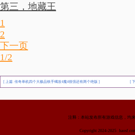
第三，地藏王
1
2
下一页
1/2
[ 上篇:
传奇单机四个大极品铁手镯攻4魔4很强还有两个绝版
]
[ 
注释：本站发布所有游戏信息，均
Copyright 2024-2025
haosf.c