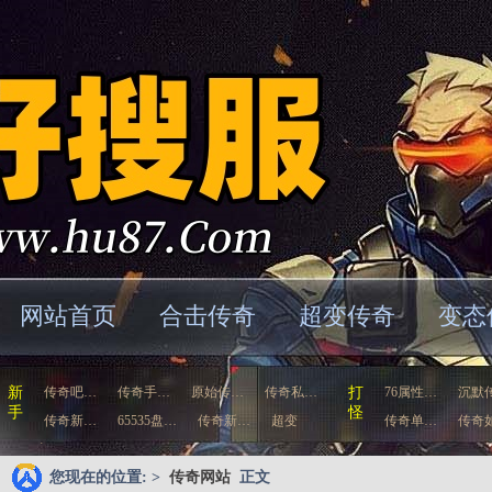
网站首页
合击传奇
超变传奇
变态
新
传奇吧…
传奇手…
原始传…
传奇私…
打
76属性…
沉默
手
怪
传奇新…
65535盘…
传奇新…
超变
传奇单…
传奇
态…
歌…
您现在的位置: >
传奇网站
正文