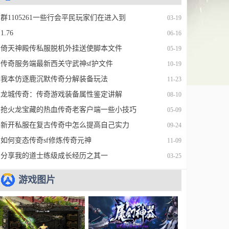
群1105261一些行会平民玩家们在进入到
03-19
1.76
06-16
倚天神殿传私服脱机外挂送使脚本文件
05-19
传奇服务端最新西关守武神sf护文件
10-19
我本仿逐鹿沉默传奇分解装备玩法
11-23
龙城传奇：传奇游戏装备属性鉴定讲解
08-10
抢火龙宝藏的热血传奇老客户端一些小技巧
05-09
新开私服在复古传奇中怎么提高自己实力
09-24
如何变态传奇sf修炼传奇元神
11-09
分享我的道士练级成长经历之其一
03-25
游戏图片