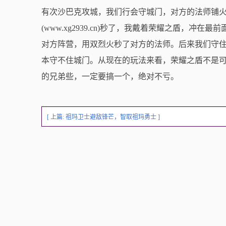
有次沙巴克攻城，我们行会守城门，对方的法师铺
(www.xg2939.cn)秒了，我戴着荣耀之盾，
对方阵营，用双烈火秒了对方的法师。后来我们守
本守不住城门。从现在的玩法来看，荣耀之盾不是
的兄弟些，一定要搞一个，绝对不亏。
[ 上篇:
祖玛卫士避敌锋芒，智取祖玛勇士
]