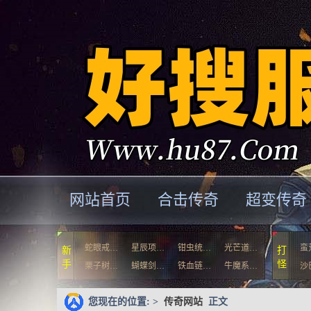
网站首页
合击传奇
超变传奇
蛇眼戒…
星辰项…
钳虫统…
光芒道…
蛮
新
打
手
怪
栗子树…
蝴蝶剑…
铁血链…
牛魔系…
沙
您现在的位置: >
传奇网站
正文