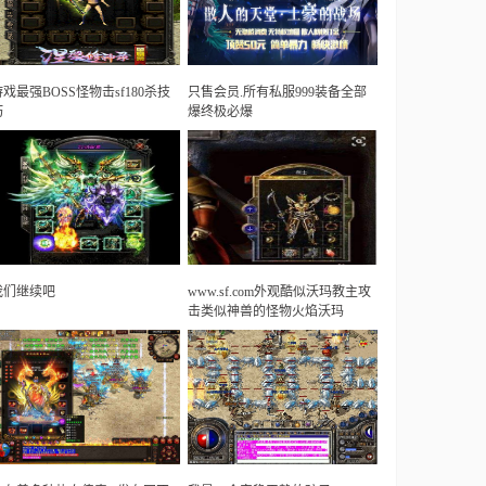
游戏最强BOSS怪物击sf180杀技
只售会员.所有私服999装备全部
巧
爆终极必爆
我们继续吧
www.sf.com外观酷似沃玛教主攻
击类似神兽的怪物火焰沃玛