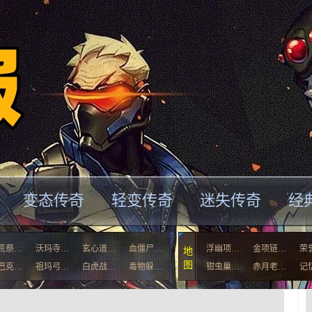
变态传奇
轻变传奇
迷失传奇
经
荒祭…
沃玛寺…
玄心道…
血僵尸…
浮幽项…
金项链…
荣
地
图
巴克…
祖玛弓…
白虎战…
毒物躲…
钳虫巢…
赤月老…
记