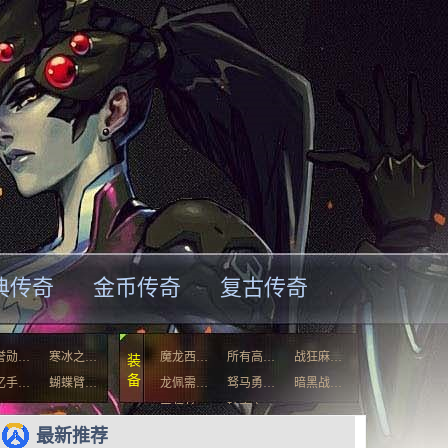
典传奇
金币传奇
复古传奇
誉勋…
寒冰之…
魔龙西…
所有高…
战狂麻…
装
备
忆手…
蝴蝶臂…
龙佩需…
驽马勇…
暗黑战…
天师长…
破魔之…
最新推荐