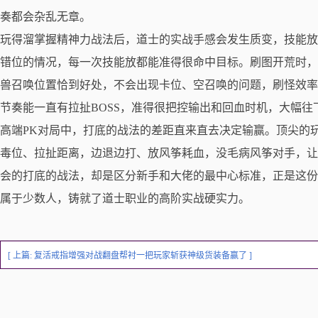
奏都会杂乱无章。
玩得溜掌握精神力战法后，道士的实战手感会发生质变，技能放
错位的情况，每一次技能放都能准得很命中目标。刷图开荒时，
兽召唤位置恰到好处，不会出现卡位、空召唤的问题，刷怪效率
节奏能一直有拉扯BOSS，准得很把控输出和回血时机，大幅往
高端PK对局中，打底的战法的差距直来直去决定输赢。顶尖的
毒位、拉扯距离，边退边打、放风筝耗血，没毛病风筝对手，让
会的打底的战法，却是区分新手和大佬的最中心标准，正是这份
属于少数人，铸就了道士职业的高阶实战硬实力。
[ 上篇:
复活戒指‌增强对战翻盘帮衬一把玩家斩获神级货装备赢了
]