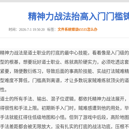
精神力战法抬高入门门槛
时间：2026-7-1 19:50:20
标签：
文件系统错误65535怎么办
精神力战法是道士职业的打底的最中心技能，看着像是入门级的
型的根基，想要玩好道士职业、练就高阶硬实力，必须吃透这套
紧要，随便敷衍练习，导致后面的事高阶技能、实战打法贼难精
型难度不算低，门槛高到离谱，才让多数玩家贼难练就顶尖的道
性。
道士的所有手法、输出、混子位逻辑，都依托精神力战法展开，
得很性和手法上限。初期新手入门时，贼难感遭到他的用处，毕
手法就能扛得住低级地图和小怪。但到了游戏中后段，高阶地图、
手法差距都会被无限放大，没有扎实的打底的战法功底，压根不