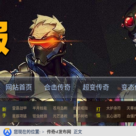
网站首页
合击传奇
超变传奇
变态
雷霆战甲
半月技能
苍月岛刷
蛇眼戒指
大护身符
天尊
新
打
手
怪
星辰项链
钳虫统领
光芒道袍
栗子树地
玄心道符
血僵
您现在的位置: >
传奇sf发布网
正文