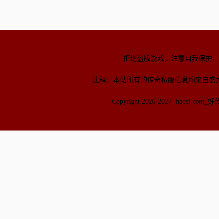
拒绝盗版游戏，注意自我保护，
注释：本站所有的传奇私服信息均来自盛
Copyright 2026-2027
haosf.com_好传