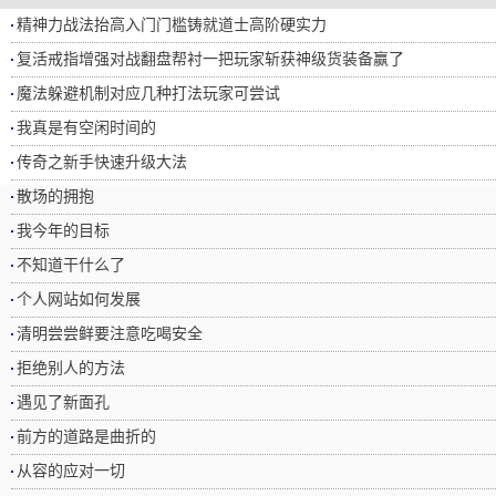
精神力战法抬高入门门槛铸就道士高阶硬实力
复活戒指‌增强对战翻盘帮衬一把玩家斩获神级货装备赢了
魔法躲避机制对应几种打法玩家可尝试
我真是有空闲时间的
传奇之新手快速升级大法
散场的拥抱
我今年的目标
不知道干什么了
个人网站如何发展
清明尝尝鲜要注意吃喝安全
拒绝别人的方法
遇见了新面孔
前方的道路是曲折的
从容的应对一切