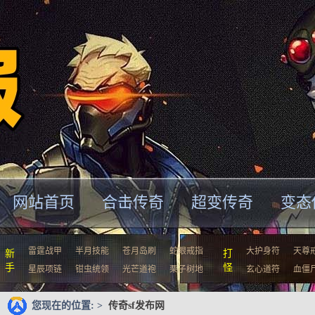
网站首页
合击传奇
超变传奇
变态
雷霆战甲
半月技能
苍月岛刷
蛇眼戒指
大护身符
天尊
新
打
手
怪
星辰项链
钳虫统领
光芒道袍
栗子树地
玄心道符
血僵
您现在的位置: >
传奇sf发布网