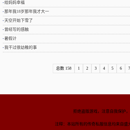
给妈妈幸福
那年我18岁那年我才大一
天空开始下雪了
曾经写的感触
暑假计
我干过很幼稚的事
总数 158
1
2
3
4
5
6
拒绝盗版游戏，注意自我保护，
注释：本站所有的传奇私服信息均来自盛