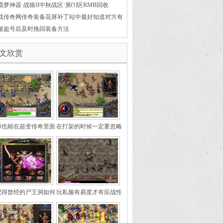
霸梦神器·战狼II中秋战区·第⑴区RMB回收
找传奇网传奇装备花屏补丁站中最好知道对方有
什么技能
被盗号后及时挽回装备方法
文欣赏
师也能在超变传奇里面
在打架的时候一定要忽略
获取最高攻击力属性
这些秒杀技能
记得曾经的尸王洞如何
玩私服有易度才有应战性
是非常垃圾的地图
以及安慰性