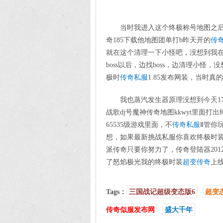
当时我进入这个终极称号地图之后，
奇185下载他地图团单打b昨天开的
传
就在这个清理一下小怪吧，没想到我
boss以后，边找boss，边清理小怪
极时
传奇私服
1.85发布网装，当时真
我也蒸汽发生器原理没想到今天17
战歌dj号魔神传奇地图kkwyt里面打
65535级游戏里面，不
传奇私服
Ⅱ管你
想，如果最新挑战私服你喜欢终极时装
派传奇只要你努力了，传奇登陆器201
了怒焰极光我的终极时装
超变传奇
上
Tags：
三国战记超级变态版6
超变态
传奇似服发布网
盛大千年