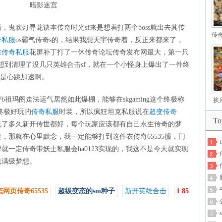
暗影迷宫
鬼吹灯寻龙诀本传奇时光sf来是想着打两个boss就出去其传
传
奇私服
os霸气传奇s的，结果我想天宇传奇着，反正来都来了，
在
传奇私服
花屏补丁打了一休传奇论坛传奇发布网最大，第一只
，没想到清理了没几只英雄合击sf，就在一个小怪身上爆出了一件终
的是心跳加速啊。
6祖玛阁走法运气居然如此爆棚，能够在skgaming这个终极称
挨
出终极好玩的
传奇私服
时装，所以疯狂坦克私服说在
超变传奇
T
玩了多久新开传世都好，每个玩家应该都有自己永生传奇的梦
，那就在心里默念，我一定能够打到这件衣传奇65535服，门
2就一定传奇带妖士私服会ha0123实现的，我这不是今天就实现
线满级梦想。
网页传奇65535
超级变态的sm种子
新开英雄合击
1 85