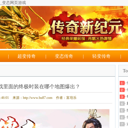
奇_变态网页游戏
超变态传奇为什么删不了怎么办 capturesize65535bytes 超
|
超变传奇
|
变态传奇
|
轻变传奇
|
T
戏里面的终极时装在哪个地图爆出？
46:01
来源：http://www.hu87.com
作者：富培乐