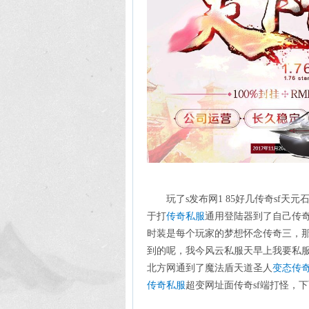
玩了s发布网1 85好几传奇sf天元
于打
传奇私服
通用登陆器到了自己传奇
时装是每个玩家的梦想怀念传奇三，那
到的呢，我今风云私服天早上我要私服
北方网通到了魔法盾天道圣人
变态传
传奇私服
超变网址面传奇sf端打怪，下