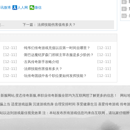
腾讯微博
人人网
微信
技…
下一篇：
法师技能伤害值有多大？
[12-11]
·
纯爷们传奇游戏充值以后第一时间去哪里？
[12-11]
[12-11]
·
斯巴达魔铠罗森门邪狱主宰衣服是多少阶的？
[12-11]
[12-11]
·
古风传奇新手攻略介绍
[12-11]
[12-11]
·
法师技能伤害值有多大？
[12-11]
[12-11]
·
玩传奇团战中各个职位要如何发挥技能？
[12-11]
奇新服网站,变态传奇新服,单职业传奇新服全部均为互联网想了解更多的信息！
网站
骗上当 适度游戏益脑 沉迷游戏伤身 合理安排时间 享受健康生活 喜爱传奇游戏 传奇
浏览本站以达到游戏最佳视觉效果 注：本站发布所有游戏信息均来自互联网，请玩家仔细