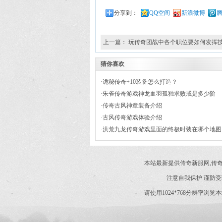
分享到：
QQ空间
新浪微博
上一篇：
玩传奇团战中各个职位要如何发挥
猜你喜欢
·
诡秘传奇+10装备怎么打造？
·
朱雀传奇游戏神龙血羽孤独求败戒是多少阶
的？
·
传奇古风神章装备介绍
·
古风传奇游戏体验介绍
·
洪荒九龙传奇游戏里面的终极时装在哪个地图
爆出？
本站最新提供传奇新服网,传
注意自我保护 谨防受
请使用1024*768分辨率