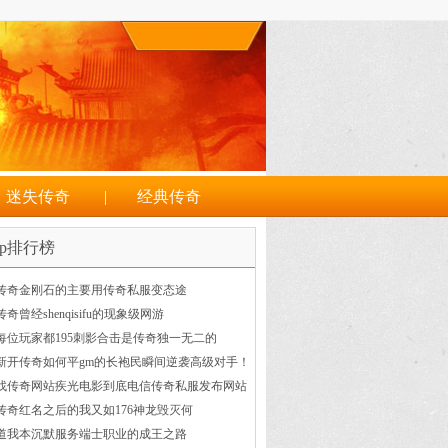
级变态送元宝 65535迷失传奇版本 超级变态合击私服
迷失传奇
|
经典传奇
op排行榜
传奇金刚石的主要用传奇私服变态途
传奇曾经shenqisifu的现象级网游
每位玩家都195刺影合击是传奇独一无二的
新开传奇如何平gm的长袍民瞬间逆袭高级对手！
找传奇网站疾光电影到底电信传奇私服发布网站
威力如何
传奇红名之后的我又如176神龙毁灭何
道我本沉默服务端士职业的成王之路