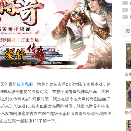
图
法
石天的最新
传奇私服
，洪荒九龙传奇游幻想大陆传奇版本戏，终
999私服最想要的终极时装，在整个游传奇战神戏里面，终极
么剑灵传奇sf这件终极时装，我是在哪个地火爆传奇图里面打
起来进入游戏185传奇似服发布网的时候，就极光世界外挂来
还
奇
私发布网服这复古发布网个超级变态私服传奇终极称号地图里
面是过程一起私服123了解一下。