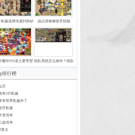
奇私服选择传递到热砂
战法讲能够组开技能
荒凉的正本
月魔BOSS道士要寄望
组队系统怎么操作？组队
不时的放毒
让你更为强大
op排行榜
山庄
传奇185私服
传奇世界私服补丁
新开私服
中变传奇
公益传奇
sf复古