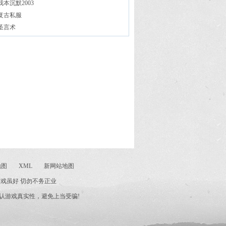
我本沉默2003
复古私服
圣言术
地图
XML
新网站地图
游戏虽好 切勿不务正业
辨认游戏真实性，避免上当受骗!