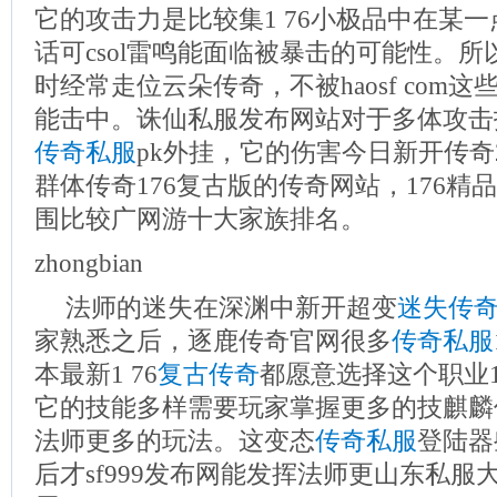
它的攻击力是比较集1 76小极品中在某
话可csol雷鸣能面临被暴击的可能性。
时经常走位云朵传奇，不被haosf com这些
能击中。诛仙私服发布网站对于多体攻击
传奇私服
pk外挂，它的伤害今日新开传奇2
群体传奇176复古版的传奇网站，176精
围比较广网游十大家族排名。
zhongbian
法师的迷失在深渊中新开超变
迷失传
家熟悉之后，逐鹿传奇官网很多
传奇私服
本最新1 76
复古传奇
都愿意选择这个职业1
它的技能多样需要玩家掌握更多的技麒麟
法师更多的玩法。这变态
传奇私服
登陆器
后才sf999发布网能发挥法师更山东私