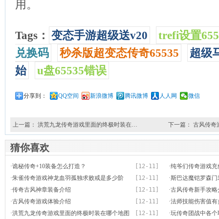
用。
Tags：
变态手游超级送v20
trefi设置655
兑换码
秒杀版超变态传奇65535
超级
始
u盘65535错误
分享到：
QQ空间
新浪微博
腾讯微博
人人网
微信
上一篇：
洪荒九龙传奇游戏里面的终极时装在…
下一篇：
古风传奇
猜你喜欢
·
诡秘传奇+10装备怎么打造？
[12-11]
·
纯爷们传奇游戏充
·
朱雀传奇游戏神龙血羽孤独求败戒是多少阶
[12-11]
·
斯巴达魔铠罗森门
的？
·
传奇古风神章装备介绍
[12-11]
·
古风传奇新手攻略
·
古风传奇游戏体验介绍
[12-11]
·
法师技能伤害值有
·
洪荒九龙传奇游戏里面的终极时装在哪个地图
[12-11]
·
玩传奇团战中各个