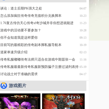
谈论：道士后期PK强大之处
04-07
怎么添加疯狂传奇传奇充值积分兑换脚本
10-23
1.76复古传仿天心传奇sf奇沙城并非你想进就能进
11-23
游戏中的活动要不要参加？
10-28
你不会知道我是这样爱你
09-13
目前写的最精彩的传奇副本脚私服导航本
10-19
道家单速升级介绍
02-13
传奇私服嘟嘟传奇法师只适合在游戏中期嚣张一会
11-16
传奇私服最最新传奇私服新预防骗子注册过滤列表持
05-19
续更新
讨论战士对于准确的需求
04-17
游戏图片