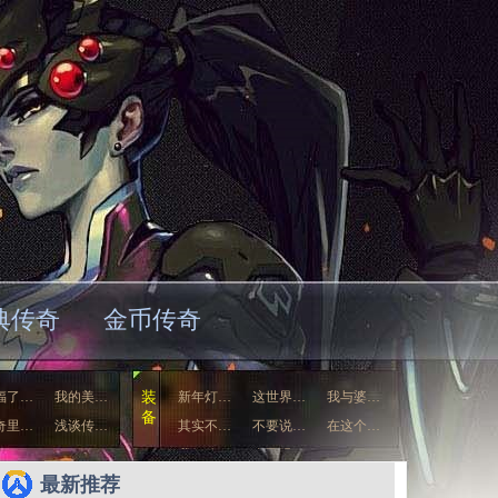
典传奇
金币传奇
福了…
我的美…
装
新年灯…
这世界…
我与婆…
备
奇里…
浅谈传…
其实不…
不要说…
在这个…
我们聊…
自己眼…
最新推荐