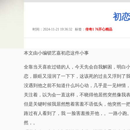
初
时间：2024-11-21 19:36:32
标签：
传奇1 76开心精品
本文由小编锁艺嘉初恋这件小事
全靠当天喜欢过错的人，今天先会自我解困，明白小
恋，眼眶又湿润了一下下，这该死的过去又浮到了
没遇到他之前不知道什么叫心动，几乎是一见钟情
关注着，以为会一直这样，不晓得他居然突然像我
但是关键时候我居然憋着害羞不语低头，他突然一
路过有人看到了，我 一脸害羞推开他，。一路小跑
然，。