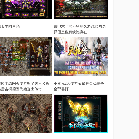
城市里的月亮
雷电术非常不错的久游战歌网选
择但是也有缺陷存在
超级变态网页传奇赔了夫人又折
不卖元206传奇宝仅售会员装备
兵唐吉柯德因为她退出传奇
全部靠打