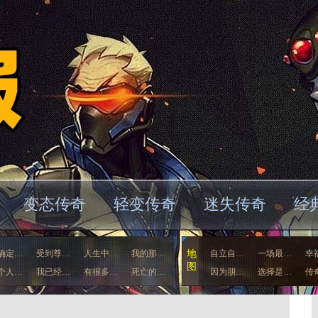
变态传奇
轻变传奇
迷失传奇
经
确定…
受到尊…
人生中…
我的那…
地
自立自…
一场最…
幸
图
个人…
我已经…
有很多…
死亡的…
因为朋…
选择是…
传