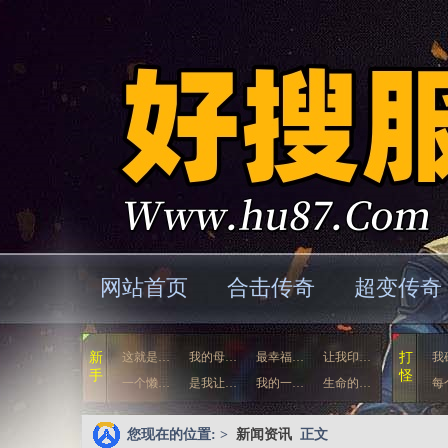
网站首页
合击传奇
超变传奇
新
这就是…
我的母…
最幸福…
让我印…
打
我
手
怪
一个懒…
是我让…
我的一…
生命的…
每
您现在的位置: >
新闻资讯
正文