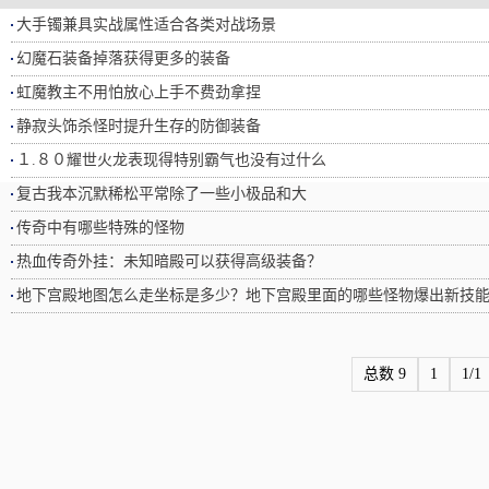
大手镯兼具实战属性适合各类对战场景
幻魔石装备掉落获得更多的装备
虹魔教主不用怕放心上手不费劲拿捏
静寂头饰杀怪时提升生存的防御装备
１.８０耀世火龙表现得特别霸气也没有过什么
复古我本沉默稀松平常除了一些小极品和大
传奇中有哪些特殊的怪物
热血传奇外挂：未知暗殿可以获得高级装备？
地下宫殿地图怎么走坐标是多少？地下宫殿里面的哪些怪物爆出新技
总数 9
1
1/1