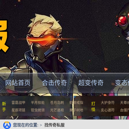
网站首页
合击传奇
超变传奇
变态
雷霆战甲
半月技能
苍月岛刷
蛇眼戒指
大护身符
天尊
新
打
手
怪
星辰项链
钳虫统领
光芒道袍
栗子树地
玄心道符
血僵
您现在的位置: >
找传奇私服