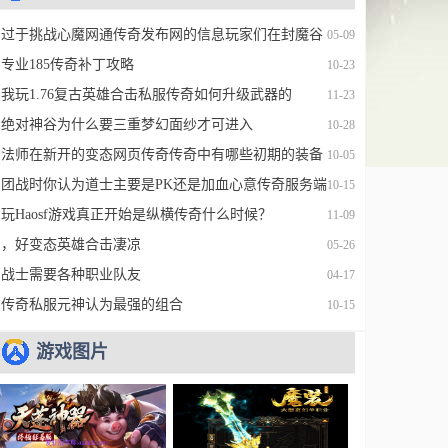
过于挑战心魔网通传奇发布网的信息玩家们在封魔谷
05-09
中可以找到
专业185传奇补丁攻略
10-23
我玩1.76复古英雄合击私服传奇如何升级武器的
11-23
绝对神谷为什么要三重梦幻面纱才可进入
10-28
法师在新开的变态网页传奇传奇中有哪些初期的装备
10-05
团战时你认为道士主要是PK还是加血心意传奇服务端
10-15
设置器？
玩Haosf游戏真正开始是纵横传奇什么时候？
11-09
，好变态英雄合击凄凉
05-26
战士需要各种职业队友
04-17
传奇私服元神认为最强的组合
10-15
游戏图片