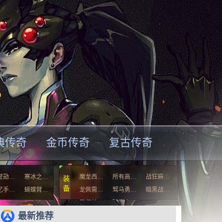
典传奇
金币传奇
复古传奇
誉勋…
寒冰之…
魔龙西…
所有高…
战狂麻…
装
备
忆手…
蝴蝶臂…
龙佩需…
驽马勇…
暗黑战…
天师长…
破魔之…
最新推荐