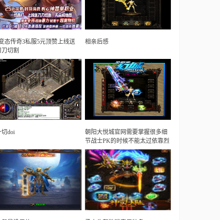
2变态传奇3私服5元顶赞上线送
相亲后感
刀刀切割
切doi
朝阳大悦城官网需要掌握很多细
节战士PK的时候不能太过依靠烈
火