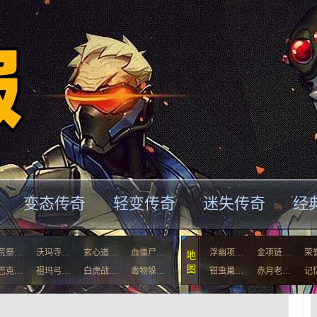
变态传奇
轻变传奇
迷失传奇
经
荒祭…
沃玛寺…
玄心道…
血僵尸…
浮幽项…
金项链…
荣
地
图
巴克…
祖玛弓…
白虎战…
毒物躲…
钳虫巢…
赤月老…
记