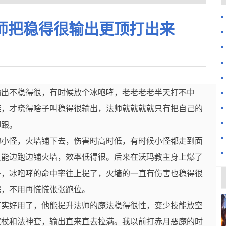
师把稳得很输出更顶打出来
输出不稳得很，有时候放个冰咆哮，老老老老半天打不中
链，才晓得啥子叫稳得很输出，法师就就就就只有把自己的
脚跟。
的小怪，火墙铺下去，伤害时高时低，有时候小怪都走到面
只能边跑边铺火墙，效率低得很。后来在沃玛教主身上爆了
多，冰咆哮的命中率往上提了，火墙的一直有伤害也稳得很
完，不用再慌慌张张跑位。
打实好用了，他能提升法师的魔法稳得很性，变少技能放空
权杖和法神套，输出直来直去拉满。我以前打赤月恶魔的时