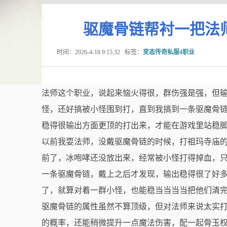
驱魔骨链帮衬一把法
时间：2026-4-18 9:15:32
标签：
变态传奇私服4职业
法师这个职业，说起来恼火得很，群伤强是强，但
怪，还好搞被小怪围到打，直到我搞到一条驱魔骨
稳得很输出方面更顶的打出来，才能在游戏里站稳
以前我耍法师，没戴驱魔骨链的时候，打祖玛寺庙
前了，冰咆哮还没放出来，经常被小怪打得掉血，
一条驱魔骨链，戴上之后才发现，输出稳得很了好
了，就算对着一群小怪，也能稳当当当当把他们清
驱魔骨链的属性虽然不算顶级，但对法师来说太实
的概率，还能稍微提升一点魔法伤害，配一起骨玉