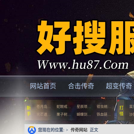
网站首页
合击传奇
超变传奇
苍月岛…
蛇眼戒…
星辰项…
钳虫统…
蛮
新
打
手
怪
光芒道…
栗子树…
蝴蝶剑…
铁血链…
沙
您现在的位置: >
传奇网站
正文