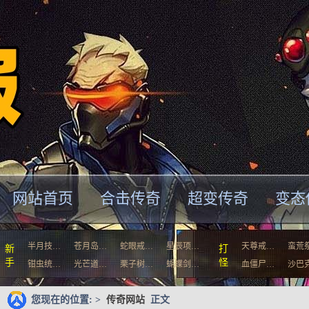
网站首页
合击传奇
超变传奇
变态
半月技…
苍月岛…
蛇眼戒…
星辰项…
天尊戒…
蛮荒
新
打
手
怪
钳虫统…
光芒道…
栗子树…
蝴蝶剑…
血僵尸…
沙巴
您现在的位置: >
传奇网站
正文